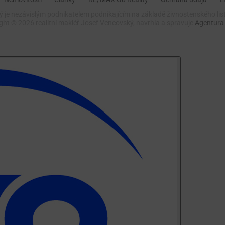
 je nezávislým podnikatelem podnikajícím na základě živnostenského lis
ight ©
2026 realitní makléř Josef Vencovský, navrhla a spravuje
Agentura