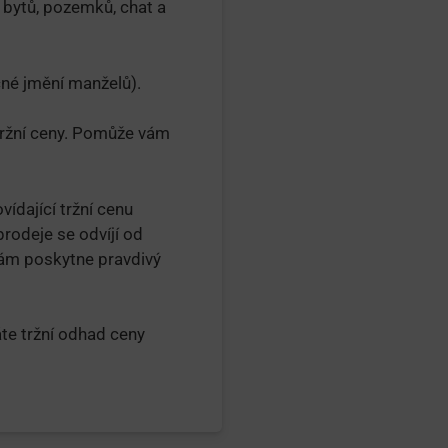
 bytů, pozemků, chat a
čné jmění manželů).
 tržní ceny. Pomůže vám
ídající tržní cenu
rodeje se odvíjí od
vám poskytne pravdivý
áte tržní odhad ceny