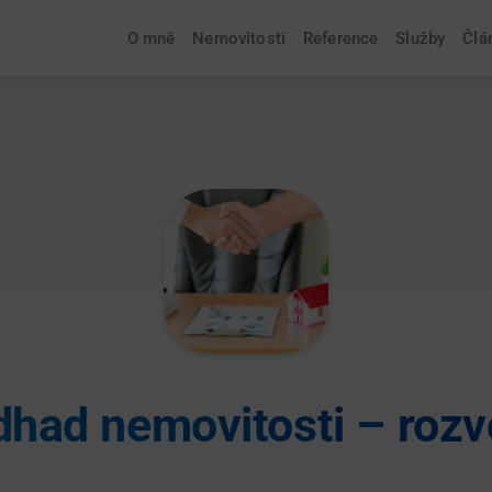
O mně
Nemovitosti
Reference
Služby
Člá
had nemovitosti – roz