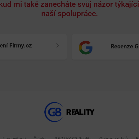
kud mi také zanecháte svůj názor týkající
naší spolupráce.
ní Firmy.cz
Recenze G
Nemovitosti
Články
RE/MAX G8 Reality
Ochrana údajů
E