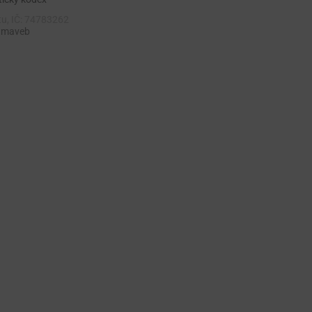
tu, IČ: 74783262
 maveb