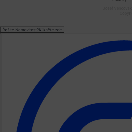
Josef Vencovský
Copyr