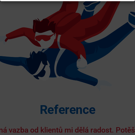
Reference
ná vazba od klientů mi dělá radost. Potěš