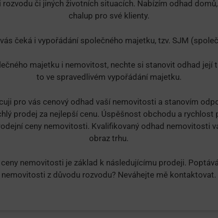
 rozvodu či jiných životních situacích. Nabízím odhad domů,
chalup pro své klienty.
vás čeká i vypořádání společného majetku, tzv. SJM (spole
ečného majetku i nemovitost, nechte si stanovit odhad její
to ve spravedlivém vypořádání majetku.
cuji pro vás cenový odhad vaší nemovitosti a stanovím odpov
chlý prodej za nejlepší cenu. Úspěšnost obchodu a rychlost p
odejní ceny nemovitosti. Kvalifikovaný odhad nemovitosti 
obraz trhu.
d ceny nemovitosti je základ k následujícímu prodeji. Poptáv
nemovitosti z důvodu rozvodu? Neváhejte mě kontaktovat.