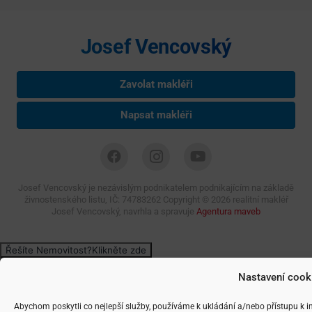
Josef Vencovský
Zavolat makléři
Napsat makléři
Josef Vencovský je nezávislým podnikatelem podnikajícím na základě
živnostenského listu, IČ: 74783262 Copyright ©
2026 realitní makléř
Josef Vencovský, navrhla a spravuje
Agentura maveb
Nastavení cook
Abychom poskytli co nejlepší služby, používáme k ukládání a/nebo přístupu k i