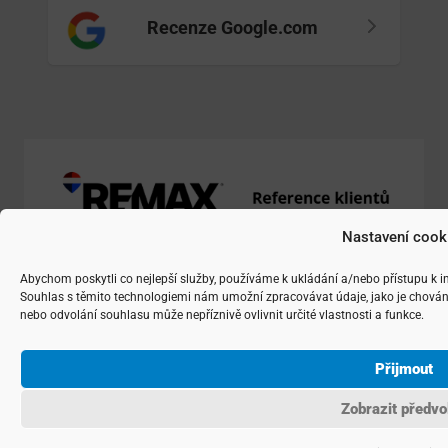
Recenze Google.com
Nastavení cook
Abychom poskytli co nejlepší služby, používáme k ukládání a/nebo přístupu k i
Souhlas s těmito technologiemi nám umožní zpracovávat údaje, jako je chován
nebo odvolání souhlasu může nepříznivě ovlivnit určité vlastnosti a funkce.
Řešíte cokoliv z oblasti realit?
Napište nám!
Přijmout
Ochotně odpovíme na Vaše
Zobrazit předvo
dotazy