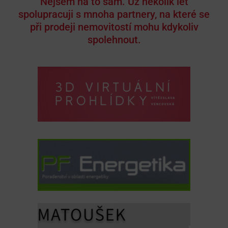
Nejsem na to sám. Už několik let
spolupracuji s mnoha partnery, na které se
při prodeji nemovitostí mohu kdykoliv
spolehnout.