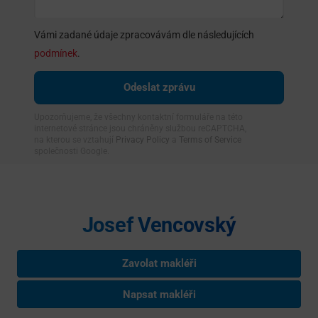
Vámi zadané údaje zpracovávám dle následujících
podmínek
.
Upozorňujeme, že všechny kontaktní formuláře na této
internetové stránce jsou chráněny službou reCAPTCHA,
na kterou se vztahují
Privacy Policy
a
Terms of Service
společnosti Google.
Josef Vencovský
Zavolat makléři
Napsat makléři