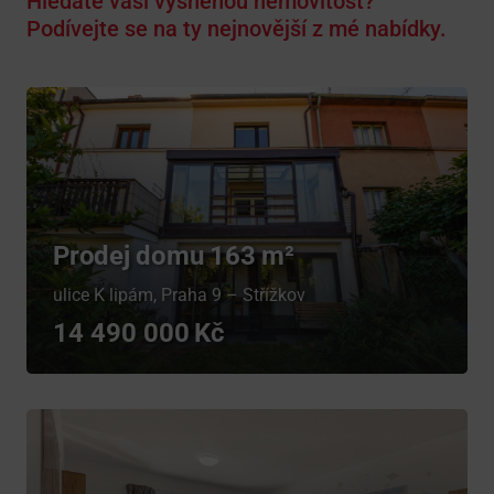
Hledáte vaši vysněnou nemovitost?
Podívejte se na ty nejnovější z mé nabídky.
Prodej domu 163 m²
ulice K lipám, Praha 9 – Střížkov
14 490 000