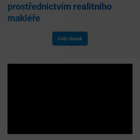
prostřednictvím realitního
makléře
Celý článek