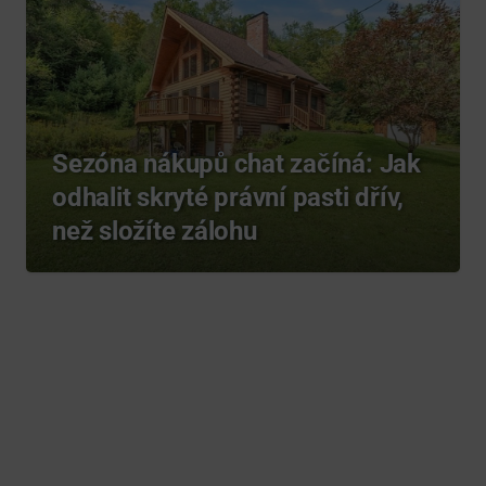
Sezóna nákupů chat začíná: Jak
odhalit skryté právní pasti dřív,
než složíte zálohu