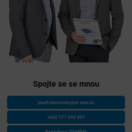
Spojte se se mnou
josef.vencovsky@re-max.cz
+420 777 092 407
Konzultace ZDARMA