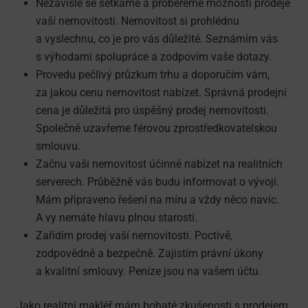
Nezávisle se setkáme a probereme možnosti prodeje
vaší nemovitosti. Nemovitost si prohlédnu
a vyslechnu, co je pro vás důležité. Seznámím vás
s výhodami spolupráce a zodpovím vaše dotazy.
Provedu pečlivý průzkum trhu a doporučím vám,
za jakou cenu nemovitost nabízet. Správná prodejní
cena je důležitá pro úspěšný prodej nemovitosti.
Společně uzavřeme férovou zprostředkova­telskou
smlouvu.
Začnu vaši nemovitost účinně nabízet na realitních
serverech. Průběžně vás budu informovat o vývoji.
Mám připraveno řešení na míru a vždy něco navíc.
A vy nemáte hlavu plnou starostí.
Zařídím prodej vaší nemovitosti. Poctivě,
zodpovědně a bezpečně. Zajistím právní úkony
a kvalitní smlouvy. Peníze jsou na vašem účtu.
Jako realitní makléř mám bohaté zkušenosti s prodejem