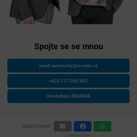
Spojte se se mnou
josef.vencovsky@re-max.cz
+420 777 092 407
Konzultace ZDARMA
Sdílet článek