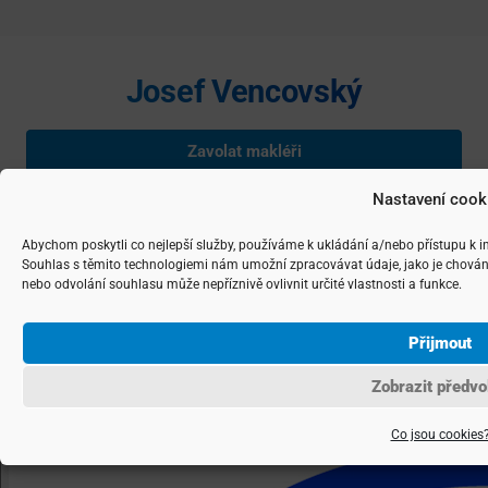
Josef Vencovský
Zavolat makléři
Nastavení cook
Napsat makléři
Abychom poskytli co nejlepší služby, používáme k ukládání a/nebo přístupu k i
Souhlas s těmito technologiemi nám umožní zpracovávat údaje, jako je chován
nebo odvolání souhlasu může nepříznivě ovlivnit určité vlastnosti a funkce.
Josef Vencovský je nezávislým podnikatelem podnikajícím na základě
živnostenského listu, IČ: 74783262 Copyright ©
2026 realitní makléř
Přijmout
Josef Vencovský, navrhla a spravuje
Agentura maveb
Zobrazit předvo
Co jsou cookies