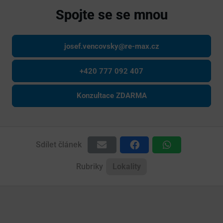
Spojte se se mnou
josef.vencovsky@re-max.cz
+420 777 092 407
Konzultace ZDARMA
Sdílet článek
Rubriky
Lokality