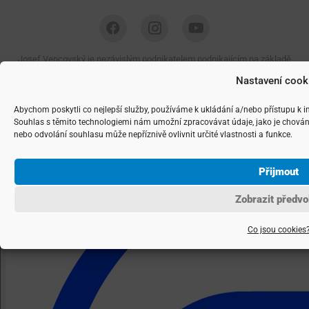
Josef Vencovský je nezávislým podnikatelem podnikajícím na základě
živnostenského listu, IČ: 74783262 Copyright ©
2026 realitní makléř
Nastavení cook
Josef Vencovský, navrhla a spravuje
Agentura maveb
Abychom poskytli co nejlepší služby, používáme k ukládání a/nebo přístupu k i
Souhlas s těmito technologiemi nám umožní zpracovávat údaje, jako je chován
nebo odvolání souhlasu může nepříznivě ovlivnit určité vlastnosti a funkce.
Přijmout
Zobrazit předvo
Co jsou cookies