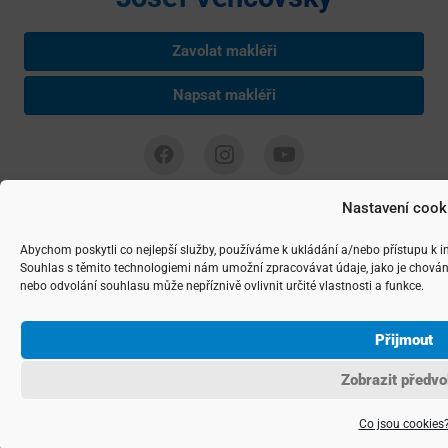
Zavolat makléři
Napsat makléři
Josef Vencovský je nezávislým podnikatelem podnikajícím na základě
Nastavení cook
živnostenského listu, IČ: 74783262 Copyright ©
2026 realitní makléř
Josef Vencovský, navrhla a spravuje
Agentura maveb
Abychom poskytli co nejlepší služby, používáme k ukládání a/nebo přístupu k i
Souhlas s těmito technologiemi nám umožní zpracovávat údaje, jako je chován
nebo odvolání souhlasu může nepříznivě ovlivnit určité vlastnosti a funkce.
Přijmout
Zobrazit předvo
Co jsou cookies