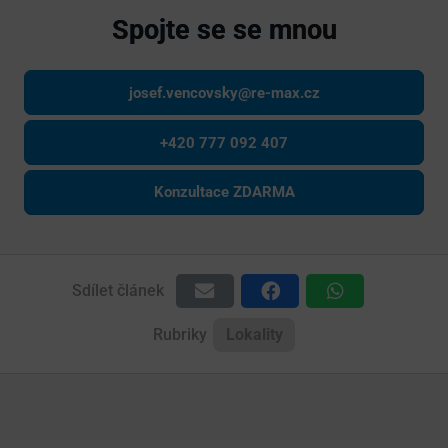
Spojte se se mnou
josef.vencovsky@re-max.cz
+420 777 092 407
Konzultace ZDARMA
Sdílet článek
Rubriky
Lokality