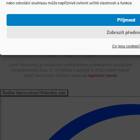
Josef Vencovský
nebo odvolání souhlasu může nepříznivě ovlivnit určité vlastnosti a funkce.
Zavolat makléři
Přijmout
Napsat makléři
Zobrazit předvo
Co jsou cookies
Josef Vencovský je nezávislým podnikatelem podnikajícím na základě
živnostenského listu, IČ: 74783262 Copyright ©
2026 realitní makléř
Josef Vencovský, navrhla a spravuje
Agentura maveb