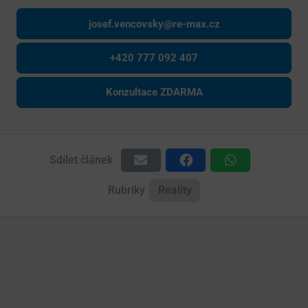
josef.vencovsky@re-max.cz
+420 777 092 407
Konzultace ZDARMA
Sdílet článek
Rubriky
Reality