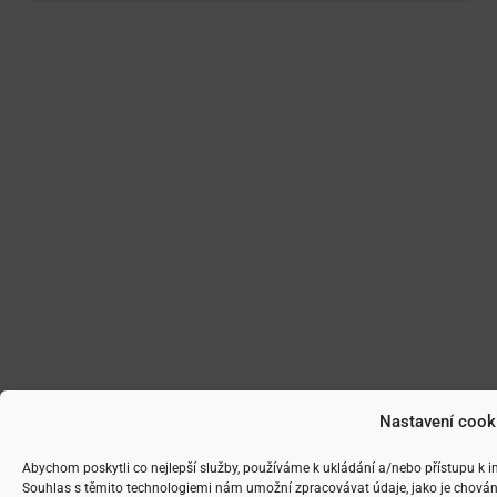
Nastavení cook
Abychom poskytli co nejlepší služby, používáme k ukládání a/nebo přístupu k i
Souhlas s těmito technologiemi nám umožní zpracovávat údaje, jako je chován