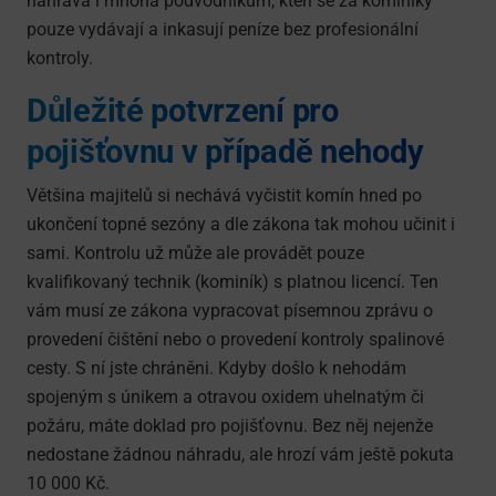
nahrává i mnoha podvodníkům, kteří se za kominíky
pouze vydávají a inkasují peníze bez profesionální
kontroly.
Důležité potvrzení pro
pojišťovnu v případě nehody
Většina majitelů si nechává vyčistit komín hned po
ukončení topné sezóny a dle zákona tak mohou učinit i
sami. Kontrolu už může ale provádět pouze
kvalifikovaný technik (kominík) s platnou licencí. Ten
vám musí ze zákona vypracovat písemnou zprávu o
provedení čištění nebo o provedení kontroly spalinové
cesty. S ní jste chráněni. Kdyby došlo k nehodám
spojeným s únikem a otravou oxidem uhelnatým či
požáru, máte doklad pro pojišťovnu. Bez něj nejenže
nedostane žádnou náhradu, ale hrozí vám ještě pokuta
10 000 Kč.