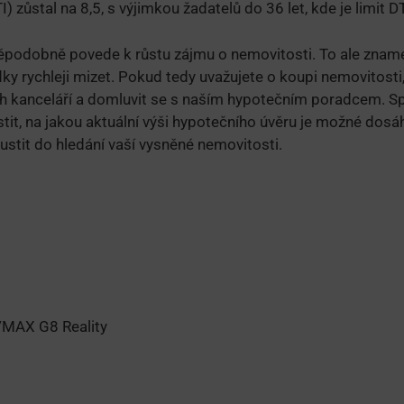
) zůstal na 8,5, s výjimkou žadatelů do 36 let, kde je limit D
podobně povede k růstu zájmu o nemovitosti. To ale znamen
ky rychleji mizet. Pokud tedy uvažujete o koupi nemovitosti
ích kanceláří a domluvit se s naším hypotečním poradcem. 
stit, na jakou aktuální výši hypotečního úvěru je možné dos
ustit do hledání vaší vysněné nemovitosti.
/MAX G8 Reality