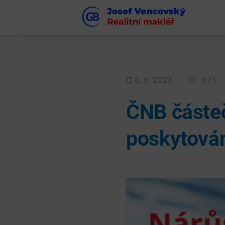
6. 6. 2023
673
ČNB částeč
poskytován