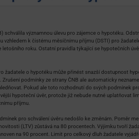
 schválila významnou úlevu pro zájemce o hypotéku. Odstr
u vzhledem k čistému měsíčnímu příjmu (DSTI) pro žadatele
e letošního roku. Ostatní pravidla týkající se hypotečních ú
o žadatele o hypotéku může přinést snazší dostupnost hypo
rhu. Zrušení podmínky ze strany ČNB ale automaticky neznam
ledňovat. Pokud ale toto rozhodnutí do svých podmínek pr
ější hypoteční úvěr, protože již nebude nutné uplatňovat lim
nímu příjmu.
odmínek pro schválení úvěru nedošlo ke změnám. Poměr mez
vitosti (LTV) zůstává na 80 procentech. Výjimku tvoří žadat
anoven na 90 procent. Limit pro celkový dluh žadatele vyjád