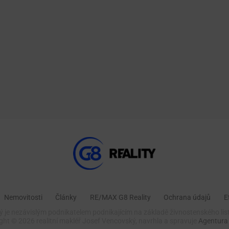
Nemovitosti
Články
RE/MAX G8 Reality
Ochrana údajů
E
 je nezávislým podnikatelem podnikajícím na základě živnostenského lis
ight ©
2026 realitní makléř Josef Vencovský, navrhla a spravuje
Agentura