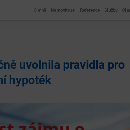
O mně
Nemovitosti
Reference
Služby
Člá
ně uvolnila pravidla pro
í hypoték