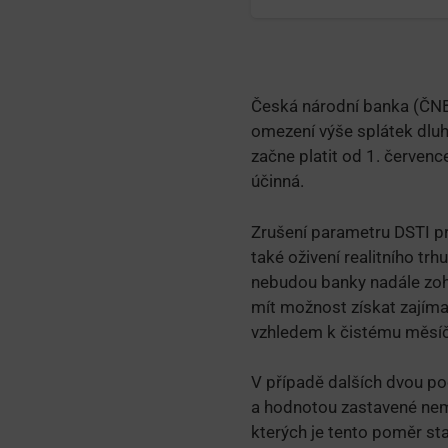
Česká národní banka (ČNB)
omezení výše splátek dluh
začne platit od 1. červenc
účinná.
Zrušení parametru DSTI pr
také oživení realitního t
nebudou banky nadále zoh
mít možnost získat zajímav
vzhledem k čistému měsíč
V případě dalších dvou p
a hodnotou zastavené nemo
kterých je tento poměr st