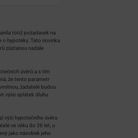
anila totiž požadavek na
 o hypotéky. Tato novinka
věrů zůstanou nadále
tečních úvěrů a s tím
ená, že tento parametr
omítnou, žadatelé budou
it výše splátek dluhu
i výší hypotečního úvěru
elé ve věku do 36 let, u
řený jako násobek jeho