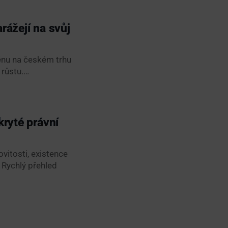
rážejí na svůj
měnu na českém trhu
 růstu.…
kryté právní
vitosti, existence
 Rychlý přehled