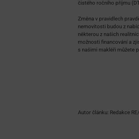
čistého ročního příjmu (DTI
Změna v pravidlech pravdě
nemovitosti budou z nabíd
některou z našich realitn
možnosti financování a zji
s našimi makléři můžete p
Autor článku: Redakce RE