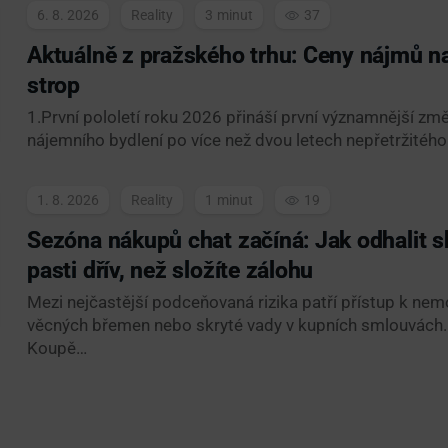
6. 8. 2026
Reality
3
37
Aktuálně z pražského trhu: Ceny nájmů na
strop
1.První pololetí roku 2026 přináší první významnější z
nájemního bydlení po více než dvou letech nepřetržitého
1. 8. 2026
Reality
1
19
Sezóna nákupů chat začíná: Jak odhalit s
pasti dřív, než složíte zálohu
Mezi nejčastější podceňovaná rizika patří přístup k nemo
věcných břemen nebo skryté vady v kupních smlouvách.
Koupě…