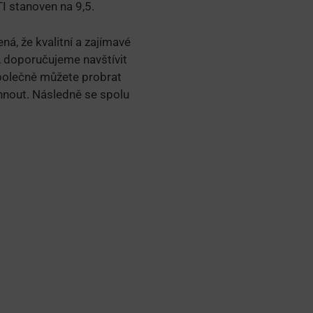
TI stanoven na 9,5.
á, že kvalitní a zajímavé
, doporučujeme navštívit
Společně můžete probrat
áhnout. Následně se spolu