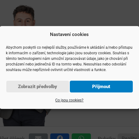
Nastavení cookies
Abychom poskytli co nejlepší služby, používáme k ukládání a/nebo přístupu
Spojte s
k informacím o zařízení, technologie jako jsou soubory cookies. Souhlas s
těmito technologiemi nám umožní zpracovávat údaje, jako je chování při
procházení nebo jedinečná ID na tomto webu. Nesouhlas nebo odvolání
souhlasu může nepříznivě ovlivnit určité vlastnosti a funkce.
josef.vencov
Zobrazit předvolby
Přijmout
+420 777
Co jsou cookies?
Konzulta
ílet článek
Rubriky
Reality