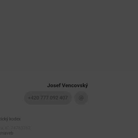
Josef Vencovský
+420 777 092 407
tický kodex
tu, IČ: 74783262
 maveb