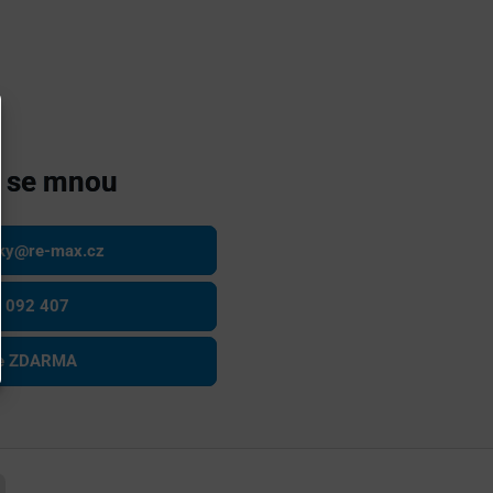
e se mnou
sky@re-max.cz
 092 407
ce ZDARMA