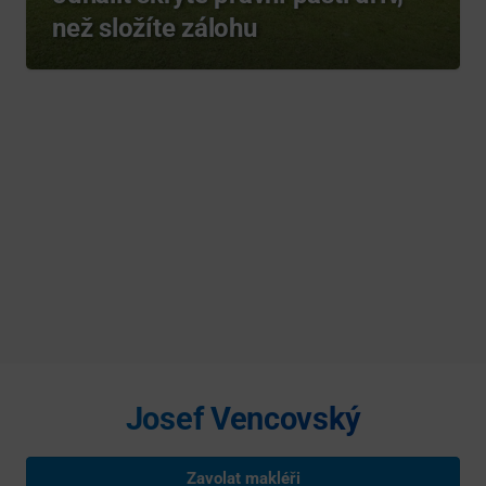
než složíte zálohu
Josef Vencovský
Zavolat makléři