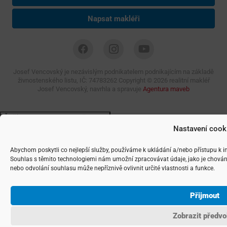
Napsat makléři
Josef Vencovský je nezávislým podnikatelem podnikajícím na základě
živnostenského listu, IČ: 74783262 Copyright ©
2026 realitní makléř
Josef Vencovský, navrhla a spravuje
Agentura maveb
Nastavení cook
Abychom poskytli co nejlepší služby, používáme k ukládání a/nebo přístupu k i
Souhlas s těmito technologiemi nám umožní zpracovávat údaje, jako je chován
nebo odvolání souhlasu může nepříznivě ovlivnit určité vlastnosti a funkce.
Přijmout
Zobrazit předvo