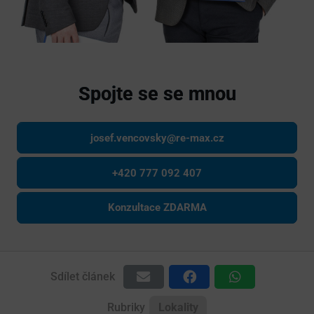
Spojte se se mnou
josef.vencovsky@re-max.cz
+420 777 092 407
Konzultace ZDARMA
Sdílet článek
Rubriky
Lokality