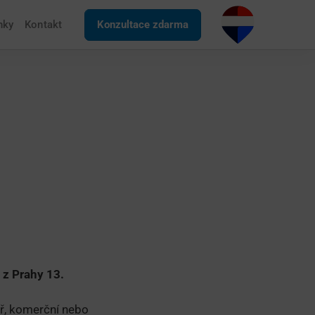
nky
Kontakt
Konzultace zdarma
 z Prahy 13.
ář, komerční nebo