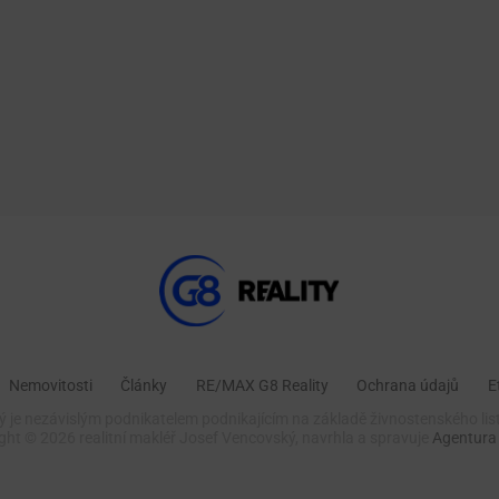
Nemovitosti
Články
RE/MAX G8 Reality
Ochrana údajů
E
 je nezávislým podnikatelem podnikajícím na základě živnostenského lis
ight ©
2026 realitní makléř Josef Vencovský, navrhla a spravuje
Agentura