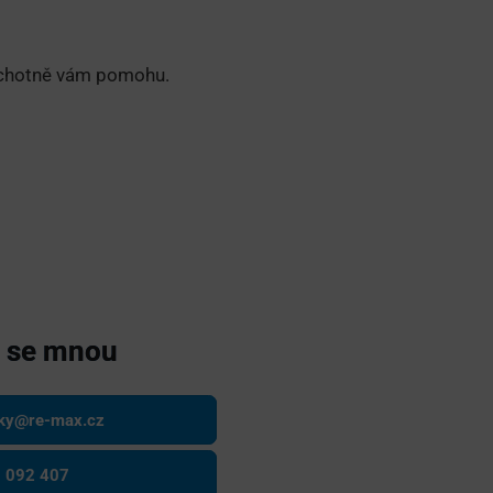
 ochotně vám pomohu.
e se mnou
sky@re-max.cz
 092 407