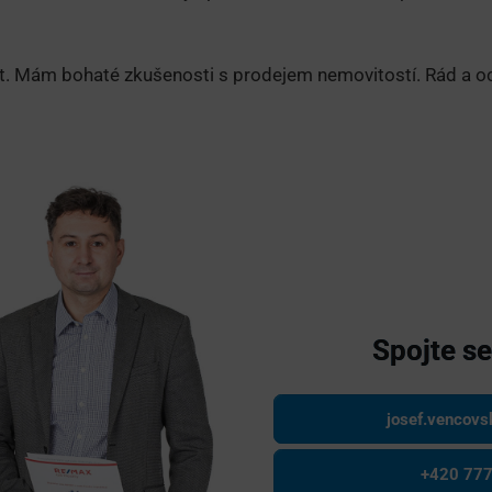
it. Mám bohaté zkušenosti s prodejem nemovitostí. Rád a
Spojte s
josef.vencov
+420 777