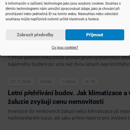
k informacím o zařízení, technologie jako jsou soubory cookies. Souhlas s
těmito technologiemi nám umožní zpracovávat údaje, jako je chování při
procházení nebo jedinečná ID na tomto webu. Nesouhlas nebo odvolání
souhlasu může nepříznivě ovlivnit určité vlastnosti a funkce.
4. 8. 2026
Reality
3
22
Zobrazit předvolby
Přijmout
Aktuálně z pražského trhu: Ceny nájmů na
strop
Co jsou cookies?
1.První pololetí roku 2026 přináší první významnější z
nájemního bydlení po více než dvou letech nepřetržitého
27. 7. 2026
Reality
1
76
Letní přehřívání budov. Jak klimatizace a
žaluzie zvyšují cenu nemovitosti
Investice do venkovních žaluzií nebo klimatizace již nej
nadstandardní luxus, ale jako přímý nástroj pro zvýšení 