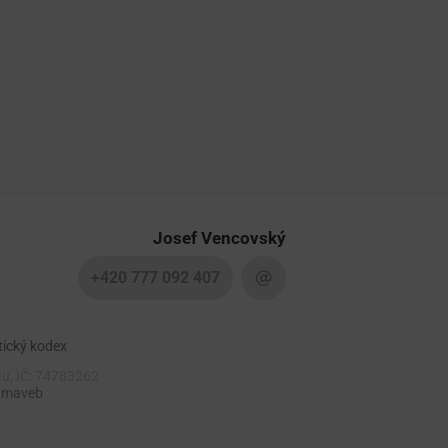
Josef Vencovský
+420 777 092 407
tický kodex
tu, IČ: 74783262
 maveb