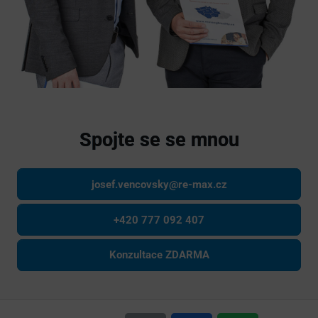
Spojte se se mnou
josef.vencovsky@re-max.cz
+420 777 092 407
Konzultace ZDARMA