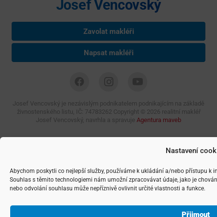
Josef Vencovský
Zavolat makléři
Napsat makléři
Josef Vencovský je nezávislým podnikatelem podnikajícím na základě
živnostenského listu, IČ: 74783262 Copyright ©
2026 realitní makléř
Josef Vencovský, navrhla a spravuje
Agentura maveb
Nastavení cook
Abychom poskytli co nejlepší služby, používáme k ukládání a/nebo přístupu k i
Souhlas s těmito technologiemi nám umožní zpracovávat údaje, jako je chován
nebo odvolání souhlasu může nepříznivě ovlivnit určité vlastnosti a funkce.
Přijmout