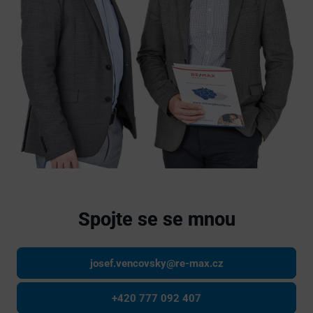
Spojte se se mnou
josef.vencovsky@re-max.cz
+420 777 092 407