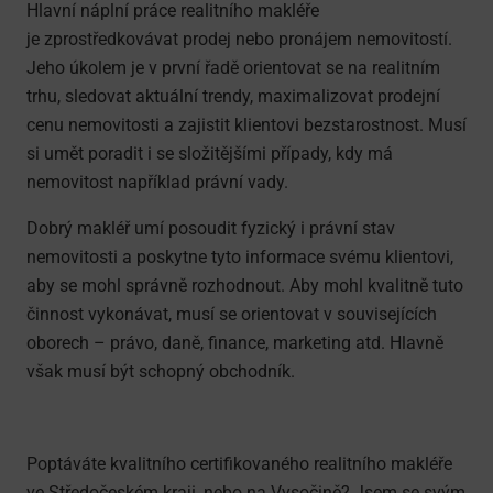
Hlavní náplní práce realitního makléře
je zprostředkovávat prodej nebo pronájem nemovitostí.
Jeho úkolem je v první řadě orientovat se na realitním
trhu, sledovat aktuální trendy, maximalizovat prodejní
cenu nemovitosti a zajistit klientovi bezstarostnost. Musí
si umět poradit i se složitějšími případy, kdy má
nemovitost například právní vady.
Dobrý makléř umí posoudit fyzický i právní stav
nemovitosti
a poskytne tyto informace svému klientovi,
aby se mohl správně rozhodnout. Aby mohl kvalitně tuto
činnost vykonávat, musí se orientovat v souvisejících
oborech – právo, daně, finance, marketing atd. Hlavně
však musí být schopný obchodník.
Poptáváte kvalitního certifikovaného realitního makléře
ve Středočeském kraji, nebo na Vysočině? Jsem se svým