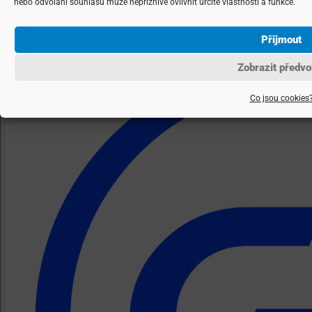
nebo odvolání souhlasu může nepříznivě ovlivnit určité vlastnosti a funkce.
Přijmout
Zobrazit předvo
Co jsou cookies