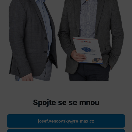
Spojte se se mnou
josef.vencovsky@re-max.cz