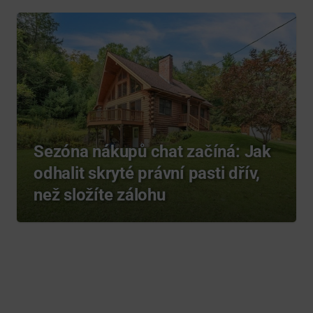
Sezóna nákupů chat začíná: Jak
odhalit skryté právní pasti dřív,
než složíte zálohu