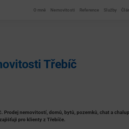
O mně
Nemovitosti
Reference
Služby
Člá
ovitosti Třebíč
č. Prodej nemovitostí, domů, bytů, pozemků, chat a chalu
jišťuji pro klienty z Třebíče.