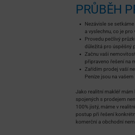
PRŮBĚH P
Nezávisle se setkáme
a vyslechnu, co je pr
Provedu pečlivý průzk
důležitá pro úspěšný 
Začnu vaši nemovitost
připraveno řešení na m
Zařídím prodej vaší ne
Peníze jsou na vašem 
Jako realitní makléř mám 
spojených s prodejem nemo
100% jistý, máme v reali
postup při řešení konkrétn
komerční a obchodní nemo