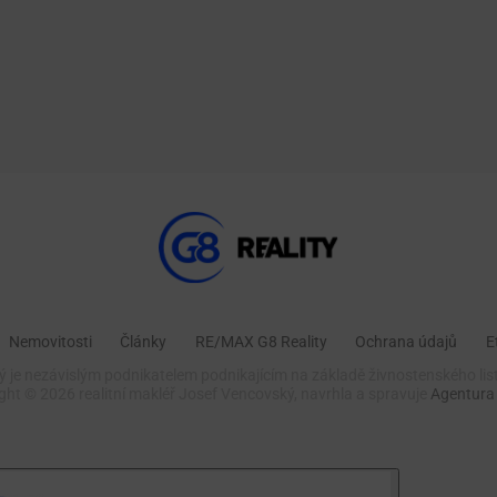
Nemovitosti
Články
RE/MAX G8 Reality
Ochrana údajů
E
 je nezávislým podnikatelem podnikajícím na základě živnostenského lis
ight ©
2026 realitní makléř Josef Vencovský, navrhla a spravuje
Agentura