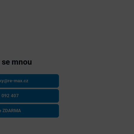
e se mnou
sky@re-max.cz
 092 407
ce ZDARMA