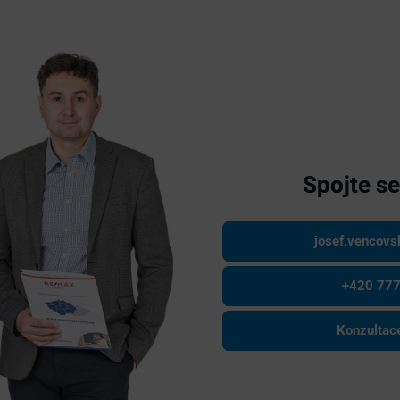
Spojte s
josef.vencov
+420 777
Konzulta