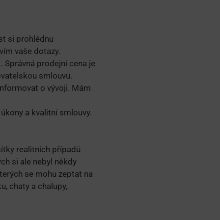
t si prohlédnu
vím vaše dotazy.
 Správná prodejní cena je
va­telskou smlouvu.
 informovat o vývoji. Mám
úkony a kvalitní smlouvy.
tky realitních případů
ch si ale nebyl někdy
terých se mohu zeptat na
u, chaty a chalupy,