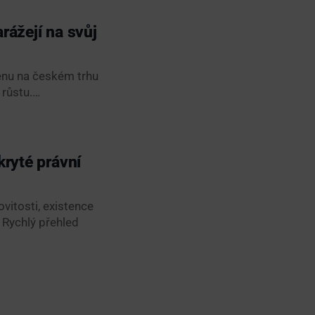
rážejí na svůj
měnu na českém trhu
 růstu.…
kryté právní
vitosti, existence
 Rychlý přehled