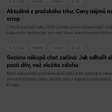
6. 8. 2026
Reality
3
51
Aktuálně z pražského trhu: Ceny nájmů na
strop
1.První pololetí roku 2026 přináší první významnější z
nájemního bydlení po více než dvou letech nepřetržitého
1. 8. 2026
Reality
1
28
Sezóna nákupů chat začíná: Jak odhalit s
pasti dřív, než složíte zálohu
Mezi nejčastější podceňovaná rizika patří přístup k nemo
věcných břemen nebo skryté vady v kupních smlouvách.
Koupě…