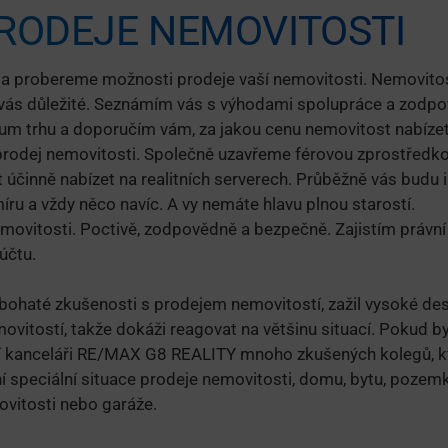
RODEJE NEMOVITOSTI
 a probereme možnosti prodeje vaší nemovitosti. Nemovitos
o vás důležité. Seznámím vás s výhodami spolupráce a zodpo
um trhu a doporučím vám, za jakou cenu nemovitost nabízet.
prodej nemovitosti. Společně uzavřeme férovou zprostředko
 účinně nabízet na realitních serverech. Průběžně vás budu
íru a vždy něco navíc. A vy nemáte hlavu plnou starostí.
movitosti. Poctivě, zodpovědně a bezpečně. Zajistím právní 
účtu.
bohaté zkušenosti s prodejem nemovitostí, zažil vysoké desí
vitostí, takže dokáži reagovat na většinu situací. Pokud by
tní kanceláři RE/MAX G8 REALITY mnoho zkušených kolegů, k
í speciální situace prodeje nemovitosti, domu, bytu, pozemk
vitosti nebo garáže.