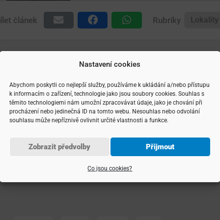
ílet článek
Rubriky
Lokality
Nastavení cookies
Abychom poskytli co nejlepší služby, používáme k ukládání a/nebo přístupu
k informacím o zařízení, technologie jako jsou soubory cookies. Souhlas s
těmito technologiemi nám umožní zpracovávat údaje, jako je chování při
procházení nebo jedinečná ID na tomto webu. Nesouhlas nebo odvolání
souhlasu může nepříznivě ovlivnit určité vlastnosti a funkce.
Mohlo by vás zajímat
Zobrazit předvolby
Přijmout
Podívejte se na mé další články
Co jsou cookies?