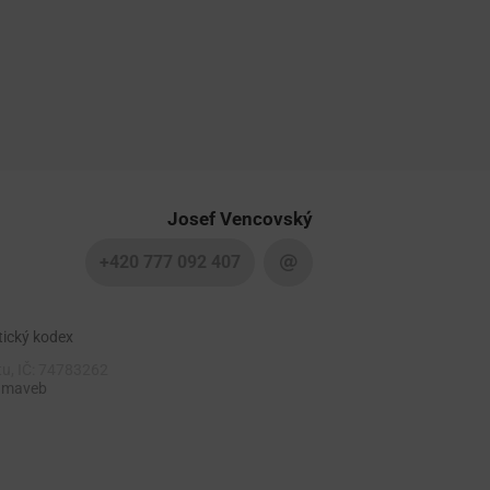
Josef Vencovský
+420 777 092 407
tický kodex
tu, IČ: 74783262
 maveb