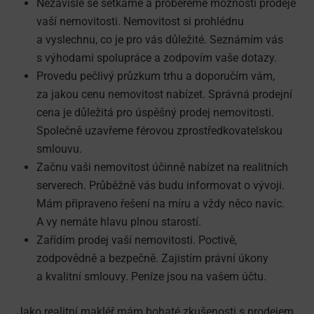
Nezávisle se setkáme a probereme možnosti prodeje
vaší nemovitosti. Nemovitost si prohlédnu
a vyslechnu, co je pro vás důležité. Seznámím vás
s výhodami spolupráce a zodpovím vaše dotazy.
Provedu pečlivý průzkum trhu a doporučím vám,
za jakou cenu nemovitost nabízet. Správná prodejní
cena je důležitá pro úspěšný prodej nemovitosti.
Společně uzavřeme férovou zprostředkova­telskou
smlouvu.
Začnu vaši nemovitost účinně nabízet na realitních
serverech. Průběžně vás budu informovat o vývoji.
Mám připraveno řešení na míru a vždy něco navíc.
A vy nemáte hlavu plnou starostí.
Zařídím prodej vaší nemovitosti. Poctivě,
zodpovědně a bezpečně. Zajistím právní úkony
a kvalitní smlouvy. Peníze jsou na vašem účtu.
Jako realitní makléř mám bohaté zkušenosti s prodejem