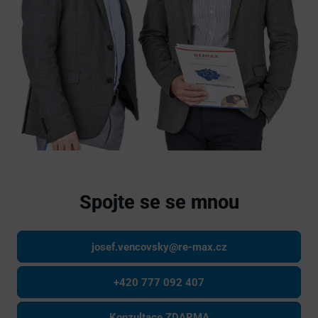
Spojte se se mnou
josef.vencovsky@re-max.cz
+420 777 092 407
Konzultace ZDARMA