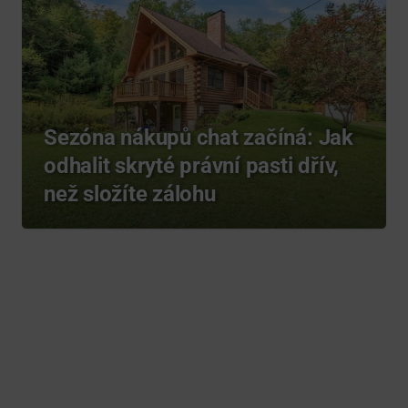
Sezóna nákupů chat začíná: Jak
odhalit skryté právní pasti dřív,
než složíte zálohu