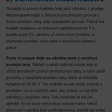
Ohlídejte si provizi makléře, tedy jeho odměnu z prodeje.
Nejtransparentnější a férová je procentuální provize z
finální prodejní ceny, tedy standardní provize. Pokud má
makléř uvedenou ve smlouvě například provizi 5 %,
budete platit 5% odměnu ať nemovitost prodáte za
startovací prodejní cenu nebo s navýšením pomocí
aukce.
Pozor si naopak dejte na odměnu navíc z navýšení
prodejní ceny.
Někteří makléři nabízejí model, kdy si
účtují standardní provizi ze startovací ceny, a navíc ještě
procenta z navýšené prodejní ceny, která se mnohdy
vyšplhá na 30-50 % Tito makléři se pak snaží začínat s
prodejem na co nejnižší ceně, aby získali co největší
odměnu z navýšení ceny. Toto navýšení je ale jen
optické. Vy za svou nemovitost získáte méně, neboť
startovací nabídka byla podhodnocená, makléř ale získá