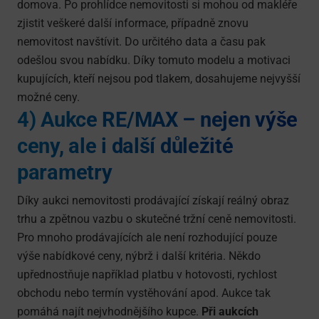
domova. Po prohlídce nemovitosti si mohou od makléře
zjistit veškeré další informace, případně znovu
nemovitost navštívit. Do určitého data a času pak
odešlou svou nabídku. Díky tomuto modelu a motivaci
kupujících, kteří nejsou pod tlakem, dosahujeme nejvyšší
možné ceny.
4) Aukce RE/MAX – nejen výše
ceny, ale i další důležité
parametry
Díky aukci nemovitosti prodávající získají reálný obraz
trhu a zpětnou vazbu o skutečné tržní ceně nemovitosti.
Pro mnoho prodávajících ale není rozhodující pouze
výše nabídkové ceny, nýbrž i další kritéria. Někdo
upřednostňuje například platbu v hotovosti, rychlost
obchodu nebo termín vystěhování apod. Aukce tak
pomáhá najít nejvhodnějšího kupce.
Při aukcích