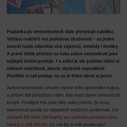
Poptávka po nemovitostech stále převyšuje nabídku.
Většina makléřů má podobnou zkušenost – na jeden
inzerát často odpovídá více zájemců, mnohdy i desítky.
A právě tehdy přichází na řadu aukce nemovitosti jako
nejlepší řešení prodeje. I u aukcí je ale potřeba hlídat si
některé náležitosti, abyste zbytečně neprodělali.
Pročtěte si náš postup, na co je třeba dávat si pozor.
Aukce nemovitostí umožní vybrat toho správného kupce,
a přitom dát příležitost všem, kdo mají zájem nemovitost
koupit. Prodejce má zase díky aukci jistotu, že svou
nemovitost prodá za nejlepších možných podmínek.
Dle
statistik RE/MAX G8 Reality se v průměru prodejní cena
navýší o 248 800 Kč.
Co vše by si měl prodávající