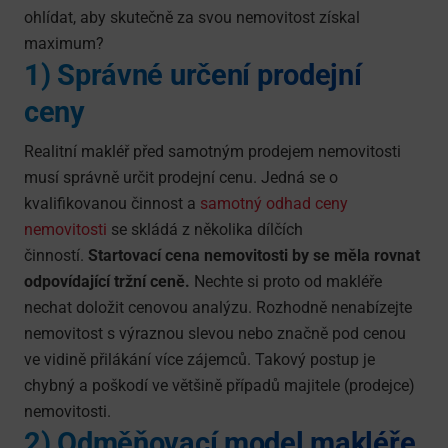
ohlídat, aby skutečně za svou nemovitost získal
maximum?
1) Správné určení prodejní
ceny
Realitní makléř před samotným prodejem nemovitosti
musí správně určit prodejní cenu. Jedná se o
kvalifikovanou činnost a
samotný odhad ceny
nemovitosti
se skládá z několika dílčích
činností.
Startovací cena nemovitosti by se měla rovnat
odpovídající tržní ceně.
Nechte si proto od makléře
nechat doložit cenovou analýzu. Rozhodně nenabízejte
nemovitost s výraznou slevou nebo značně pod cenou
ve vidině přilákání více zájemců. Takový postup je
chybný a poškodí ve většině případů majitele (prodejce)
nemovitosti.
2) Odměňovací model makléře