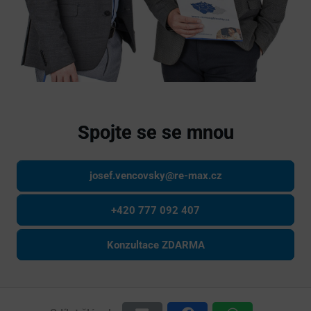
Spojte se se mnou
josef.vencovsky@re-max.cz
+420 777 092 407
Konzultace ZDARMA