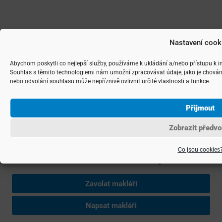
Nastavení cook
Abychom poskytli co nejlepší služby, používáme k ukládání a/nebo přístupu k i
Souhlas s těmito technologiemi nám umožní zpracovávat údaje, jako je chován
nebo odvolání souhlasu může nepříznivě ovlivnit určité vlastnosti a funkce.
Přijmout
Zobrazit předvo
Co jsou cookies
Josef Vencovský
Zavolat makléři
Napsat makléři