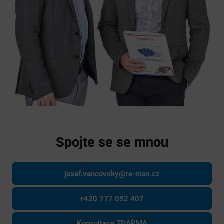
Spojte se se mnou
josef.vencovsky@re-max.cz
+420 777 092 407
Konzultace ZDARMA