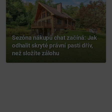
Sezóna nákupů chat začíná: Jak
odhalit skryté právní pasti dřív,
než složíte zálohu