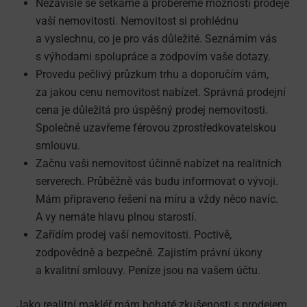
Nezávisle se setkáme a probereme možnosti prodeje
vaší nemovitosti. Nemovitost si prohlédnu
a vyslechnu, co je pro vás důležité. Seznámím vás
s výhodami spolupráce a zodpovím vaše dotazy.
Provedu pečlivý průzkum trhu a doporučím vám,
za jakou cenu nemovitost nabízet. Správná prodejní
cena je důležitá pro úspěšný prodej nemovitosti.
Společně uzavřeme férovou zprostředkova­telskou
smlouvu.
Začnu vaši nemovitost účinně nabízet na realitních
serverech. Průběžně vás budu informovat o vývoji.
Mám připraveno řešení na míru a vždy něco navíc.
A vy nemáte hlavu plnou starostí.
Zařídím prodej vaší nemovitosti. Poctivě,
zodpovědně a bezpečně. Zajistím právní úkony
a kvalitní smlouvy. Peníze jsou na vašem účtu.
Jako realitní makléř mám bohaté zkušenosti s prodejem