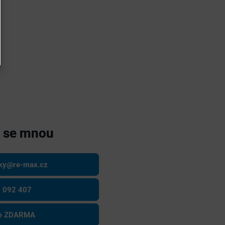
e se mnou
sky@re-max.cz
 092 407
ce ZDARMA