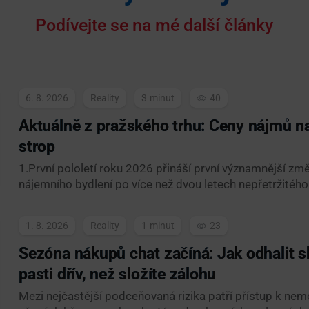
Podívejte se na mé další články
6. 8. 2026
Reality
3
40
Aktuálně z pražského trhu: Ceny nájmů na
strop
1.První pololetí roku 2026 přináší první významnější z
nájemního bydlení po více než dvou letech nepřetržitého
1. 8. 2026
Reality
1
23
Sezóna nákupů chat začíná: Jak odhalit s
pasti dřív, než složíte zálohu
Mezi nejčastější podceňovaná rizika patří přístup k nemo