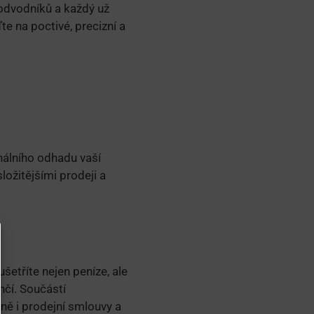
podvodníků a každý už
e na poctivé, precizní a
nálního odhadu vaší
ožitějšími prodeji a
šetříte nejen peníze, ale
čí. Součástí
ně i prodejní smlouvy a