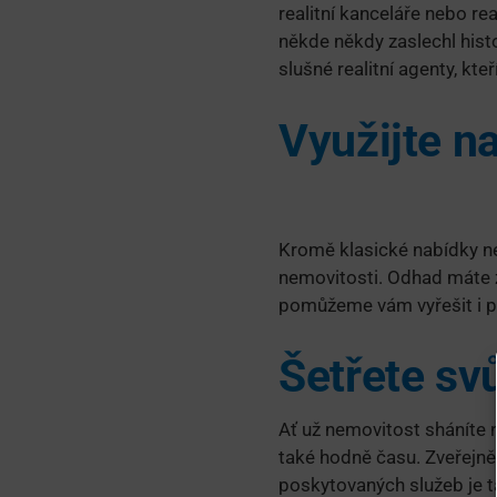
realitní kanceláře nebo r
někde někdy zaslechl hist
slušné realitní agenty, kte
Využijte n
Kromě klasické nabídky ne
nemovitosti. Odhad máte z
pomůžeme vám vyřešit i p
Šetřete sv
Ať už nemovitost sháníte n
také hodně času. Zveřejně
poskytovaných služeb je t