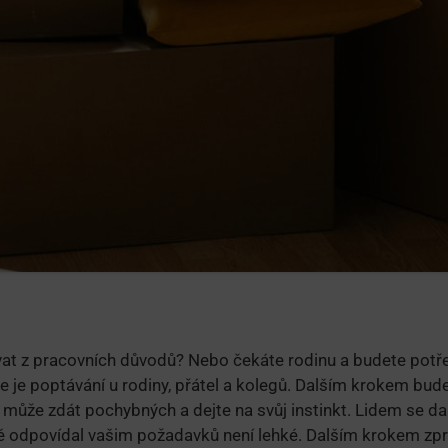
vat z pracovních důvodů? Nebo čekáte rodinu a budete potř
te je poptávání u rodiny, přátel a kolegů. Dalším krokem bude
e může zdát pochybných a dejte na svůj instinkt. Lidem se d
ně odpovídal vašim požadavků není lehké. Dalším krokem zpr