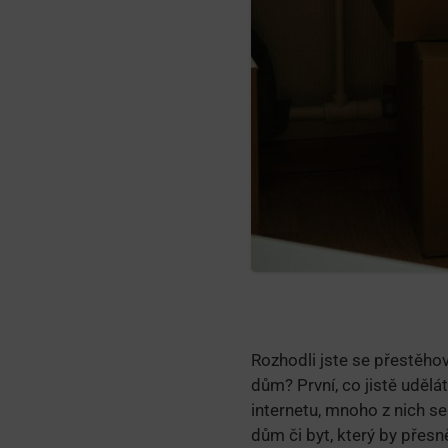
Rozhodli jste se přestěho
dům? První, co jistě udělá
internetu, mnoho z nich s
dům či byt, který by přes