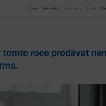
O mně
Nemovitosti
Reference
Služby
Člá
v tomto roce prodávat ne
rma.