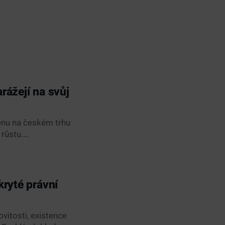
rážejí na svůj
měnu na českém trhu
 růstu.…
kryté právní
vitosti, existence