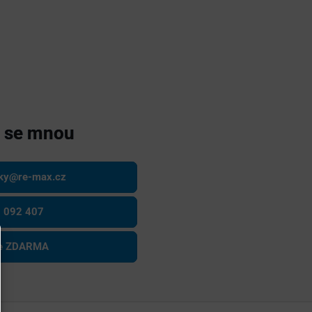
e se mnou
sky@re-max.cz
 092 407
ce ZDARMA