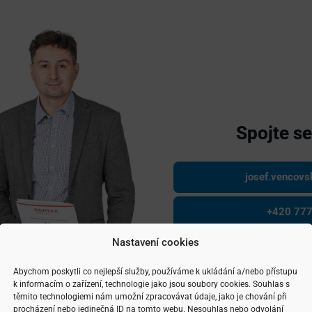
Spojte s
josef.vencov
+420 777
Nastavení cookies
Konzulta
Abychom poskytli co nejlepší služby, používáme k ukládání a/nebo přístupu
k informacím o zařízení, technologie jako jsou soubory cookies. Souhlas s
těmito technologiemi nám umožní zpracovávat údaje, jako je chování při
procházení nebo jedinečná ID na tomto webu. Nesouhlas nebo odvolání