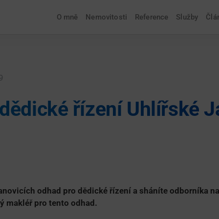
O mně
Nemovitosti
Reference
Služby
Člá
9
dědické řízení Uhlířské 
anovicích odhad pro dědické řízení a sháníte odborníka n
ný makléř pro tento odhad.