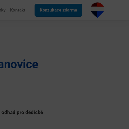
nky
Kontakt
Konzultace zdarma
Janovice
a odhad pro dědické