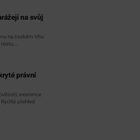
rážejí na svůj
měnu na českém trhu
 růstu.…
kryté právní
vitosti, existence
 Rychlý přehled