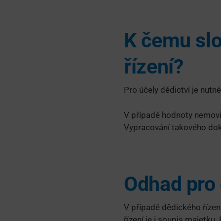
K čemu slo
řízení?
Pro účely dědictví je nut
V případě hodnoty nemovit
Vypracování takového dokum
Odhad pro 
V případě dědického řízen
řízení je i soupis majetku