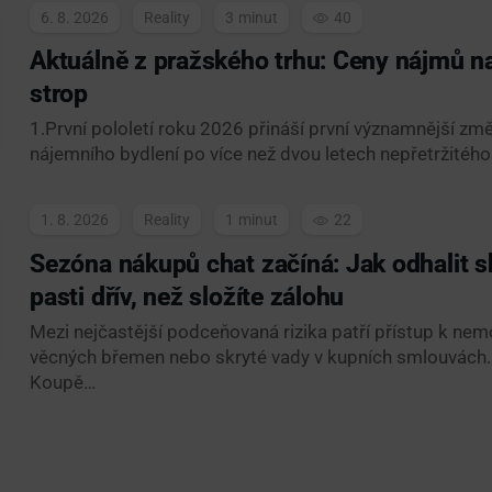
6. 8. 2026
Reality
3
40
Aktuálně z pražského trhu: Ceny nájmů na
strop
1.První pololetí roku 2026 přináší první významnější z
nájemního bydlení po více než dvou letech nepřetržitého
1. 8. 2026
Reality
1
22
Sezóna nákupů chat začíná: Jak odhalit s
pasti dřív, než složíte zálohu
Mezi nejčastější podceňovaná rizika patří přístup k nemo
věcných břemen nebo skryté vady v kupních smlouvách.
Koupě…