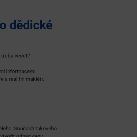
ro dědické
 třeba vědět?
ými informacemi.
 a realitní makléři.
elého. Součástí takového
vytvořit odhad ceny