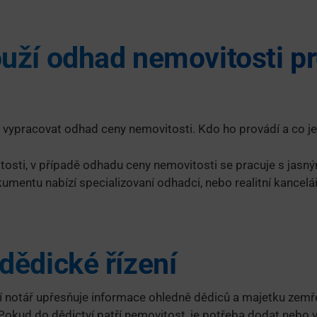
uží odhad nemovitosti p
né vypracovat odhad ceny nemovitosti. Kdo ho provádí a co je
osti, v případě odhadu ceny nemovitosti se pracuje s jasn
entu nabízí specializovaní odhadci, nebo realitní kanceláře
dědické řízení
í notář upřesňuje informace ohledně dědiců a majetku zemř
. Pokud do dědictví patří nemovitost, je potřeba dodat nebo 