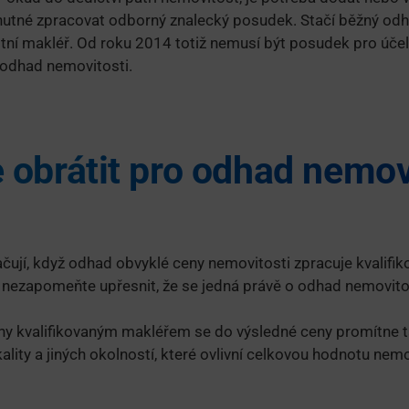
nutné zpracovat odborný znalecký posudek. Stačí běžný odh
itní makléř. Od roku 2014 totiž nemusí být posudek pro úče
ý odhad nemovitosti.
 obrátit pro odhad nemovi
ačují, když odhad obvyklé ceny nemovitosti zpracuje kvalifiko
nezapomeňte upřesnit, že se jedná právě o odhad nemovitos
ny kvalifikovaným makléřem se do výsledné ceny promítne t
kality a jiných okolností, které ovlivní celkovou hodnotu nemo