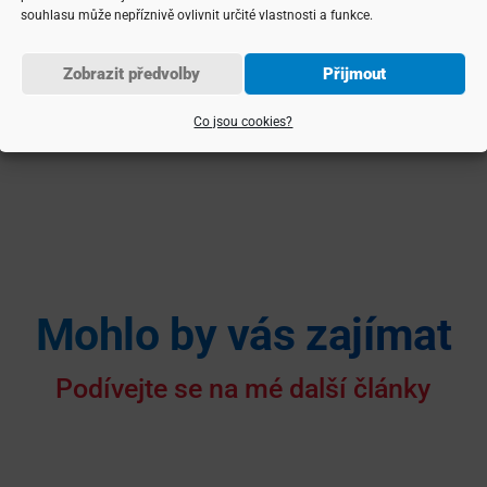
souhlasu může nepříznivě ovlivnit určité vlastnosti a funkce.
ílet článek
Rubriky
Lokality
Zobrazit předvolby
Přijmout
Co jsou cookies?
Mohlo by vás zajímat
Podívejte se na mé další články