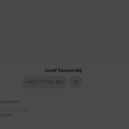
Josef Vencovský
+420 777 092 407
tický kodex
tu, IČ: 74783262
 maveb