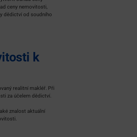
ad ceny nemovitosti,
ly dědictví od soudního
tosti k
vaný realitní makléř. Při
ti za účelem dědictví.
aké znalost aktuální
vitosti.