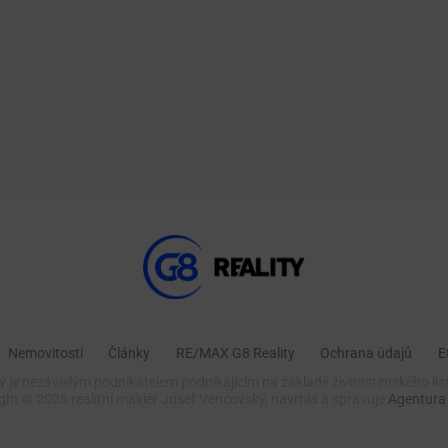
Nemovitosti
Články
RE/MAX G8 Reality
Ochrana údajů
E
 je nezávislým podnikatelem podnikajícím na základě živnostenského lis
ight ©
2026 realitní makléř Josef Vencovský, navrhla a spravuje
Agentura