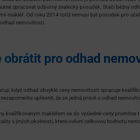
nutné zpracovat odborný znalecký posudek. Stačí běžný odh
itní makléř. Od roku 2014 totiž nemusí být posudek pro úče
ý odhad nemovitosti.
 obrátit pro odhad nemovi
ačují, když odhad obvyklé ceny nemovitosti zpracuje kvalifiko
nezapomeňte upřesnit, že se jedná právě o odhad nemovitos
ny kvalifikovaným makléřem se do výsledné ceny promítne t
kality a jiných okolností, které ovlivní celkovou hodnotu nemo