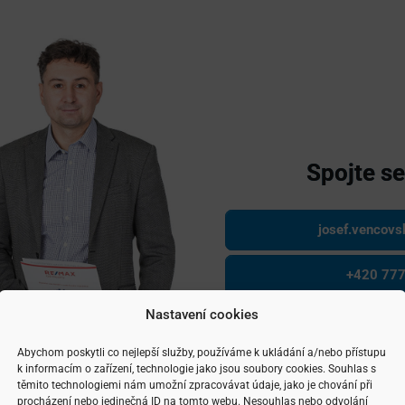
Spojte s
josef.vencov
+420 777
Nastavení cookies
Konzulta
Abychom poskytli co nejlepší služby, používáme k ukládání a/nebo přístupu
k informacím o zařízení, technologie jako jsou soubory cookies. Souhlas s
těmito technologiemi nám umožní zpracovávat údaje, jako je chování při
procházení nebo jedinečná ID na tomto webu. Nesouhlas nebo odvolání