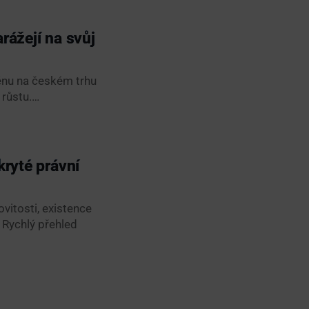
rážejí na svůj
měnu na českém trhu
 růstu.…
kryté právní
vitosti, existence
 Rychlý přehled