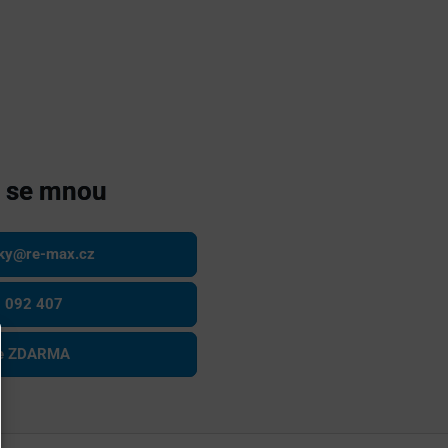
e se mnou
sky@re-max.cz
 092 407
ce ZDARMA