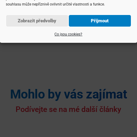
souhlasu může nepříznivě ovlivnit určité vlastnosti a funkce.
ílet článek
Rubriky
Lokality
Zobrazit předvolby
Přijmout
Co jsou cookies?
Mohlo by vás zajímat
Podívejte se na mé další články