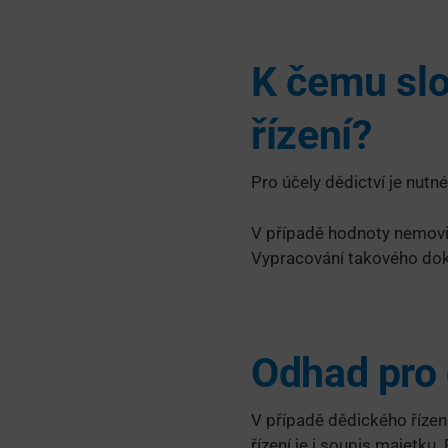
K čemu slo
řízení?
Pro účely dědictví je nut
V případě hodnoty nemovit
Vypracování takového dokum
Odhad pro 
V případě dědického řízen
řízení je i soupis majetku