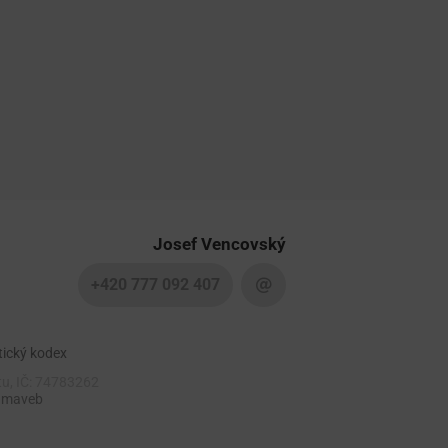
Josef Vencovský
+420 777 092 407
tický kodex
tu, IČ: 74783262
 maveb