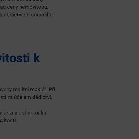
ad ceny nemovitosti,
ly dědictví od soudního
tosti k
vaný realitní makléř. Při
ti za účelem dědictví.
aké znalost aktuální
vitosti.