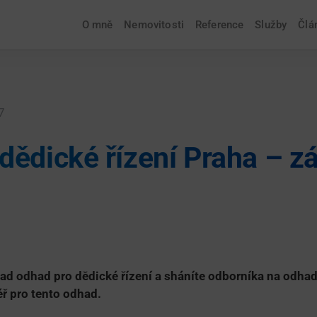
O mně
Nemovitosti
Reference
Služby
Člá
7
dědické řízení Praha – z
ad odhad pro dědické řízení a sháníte odborníka na odhad
ř pro tento odhad.