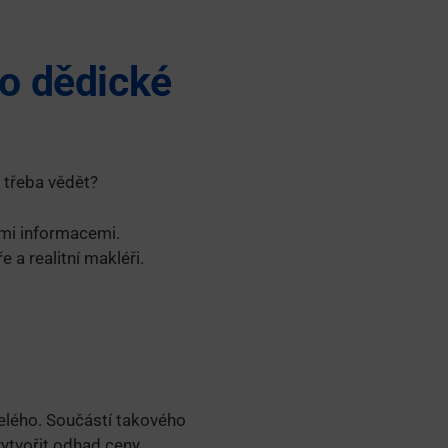
ro dědické
 třeba vědět?
ými informacemi.
 a realitní makléři.
elého. Součástí takového
vytvořit odhad ceny