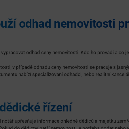
uží odhad nemovitosti p
né vypracovat odhad ceny nemovitosti. Kdo ho provádí a co je
osti, v případě odhadu ceny nemovitosti se pracuje s jasn
entu nabízí specializovaní odhadci, nebo realitní kanceláře
dědické řízení
í notář upřesňuje informace ohledně dědiců a majetku zemř
. Pokud do dědictví patří nemovitost, je potřeba dodat nebo 