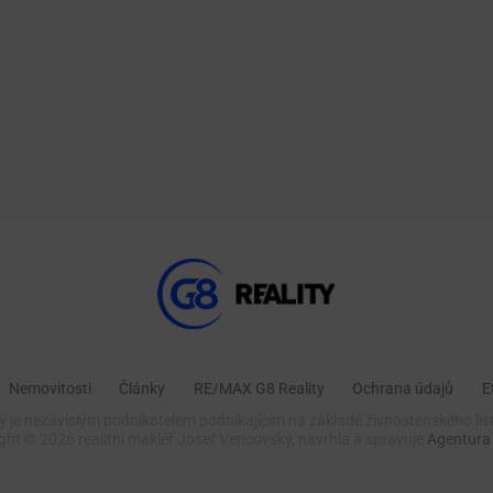
Nemovitosti
Články
RE/MAX G8 Reality
Ochrana údajů
E
 je nezávislým podnikatelem podnikajícím na základě živnostenského lis
ight ©
2026 realitní makléř Josef Vencovský, navrhla a spravuje
Agentura