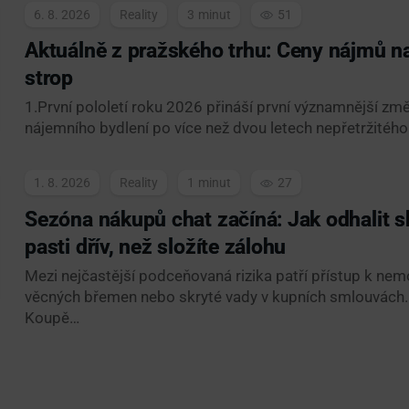
6. 8. 2026
Reality
3
51
Aktuálně z pražského trhu: Ceny nájmů na
strop
1.První pololetí roku 2026 přináší první významnější z
nájemního bydlení po více než dvou letech nepřetržitého
1. 8. 2026
Reality
1
27
Sezóna nákupů chat začíná: Jak odhalit s
pasti dřív, než složíte zálohu
Mezi nejčastější podceňovaná rizika patří přístup k nemo
věcných břemen nebo skryté vady v kupních smlouvách.
Koupě…