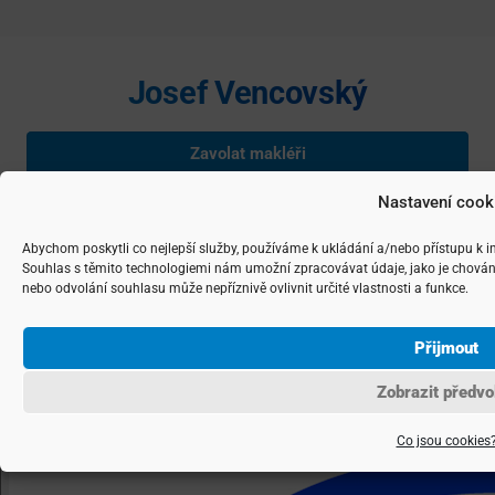
Josef Vencovský
Zavolat makléři
Nastavení cook
Napsat makléři
Abychom poskytli co nejlepší služby, používáme k ukládání a/nebo přístupu k i
Souhlas s těmito technologiemi nám umožní zpracovávat údaje, jako je chován
nebo odvolání souhlasu může nepříznivě ovlivnit určité vlastnosti a funkce.
Josef Vencovský je nezávislým podnikatelem podnikajícím na základě
živnostenského listu, IČ: 74783262 Copyright ©
2026 realitní makléř
Přijmout
Josef Vencovský, navrhla a spravuje
Agentura maveb
Zobrazit předvo
Co jsou cookies