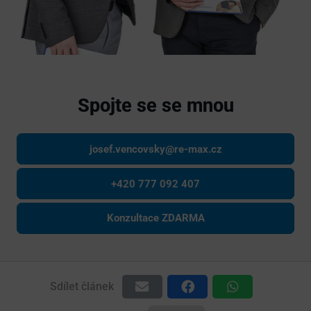
Spojte se se mnou
josef.vencovsky@re-max.cz
+420 777 092 407
Konzultace ZDARMA
Sdílet článek