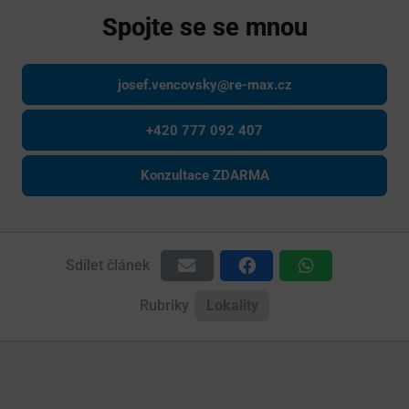
Spojte se se mnou
josef.vencovsky@re-max.cz
+420 777 092 407
Konzultace ZDARMA
Sdílet článek
Rubriky
Lokality