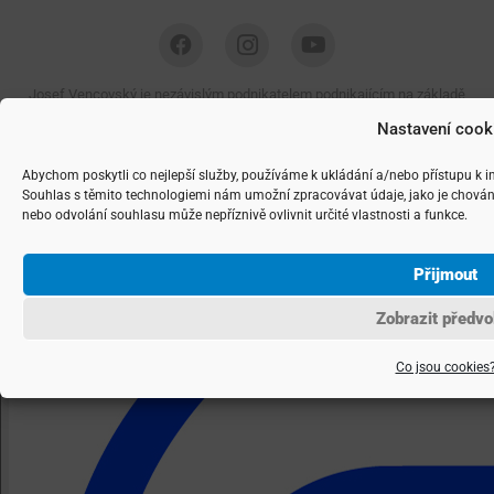
Josef Vencovský je nezávislým podnikatelem podnikajícím na základě
živnostenského listu, IČ: 74783262 Copyright ©
2026 realitní makléř
Nastavení cook
Josef Vencovský, navrhla a spravuje
Agentura maveb
Abychom poskytli co nejlepší služby, používáme k ukládání a/nebo přístupu k i
Souhlas s těmito technologiemi nám umožní zpracovávat údaje, jako je chován
nebo odvolání souhlasu může nepříznivě ovlivnit určité vlastnosti a funkce.
Přijmout
Zobrazit předvo
Co jsou cookies