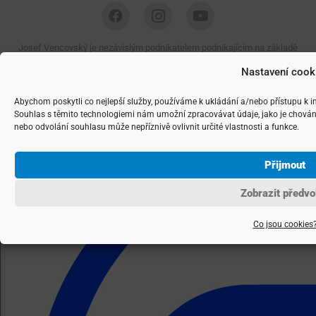
Josef Vencovský je nezávislým podnikatelem podnikajícím na základě
živnostenského listu, IČ: 74783262 Copyright ©
2026 realitní makléř
Nastavení cook
Josef Vencovský, navrhla a spravuje
Agentura maveb
Abychom poskytli co nejlepší služby, používáme k ukládání a/nebo přístupu k i
Souhlas s těmito technologiemi nám umožní zpracovávat údaje, jako je chován
nebo odvolání souhlasu může nepříznivě ovlivnit určité vlastnosti a funkce.
Přijmout
Zobrazit předvo
Co jsou cookies