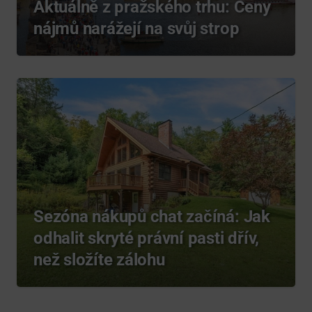
Aktuálně z pražského trhu: Ceny
nájmů narážejí na svůj strop
Sezóna nákupů chat začíná: Jak
odhalit skryté právní pasti dřív,
než složíte zálohu