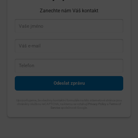
Zanechte nám Váš kontakt
Upozorňujeme, že všechny kontaktní formuláře na této internetové stránce jsou
chráněny službou reCAPTCHA, na kterou se vztahují
Privacy Policy
a
Terms of
Service
společnosti Google.