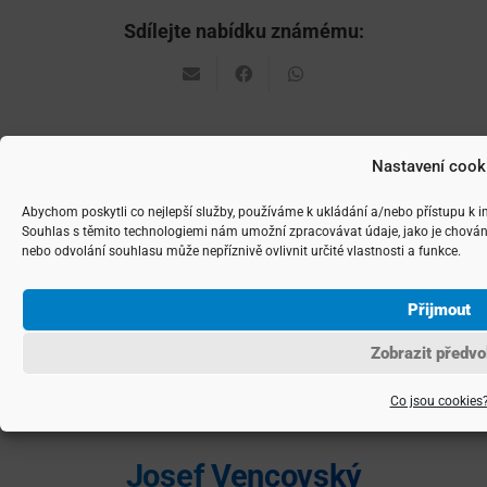
Sdílejte nabídku známému:
Nastavení cook
Další nabídky nemovitostí
Abychom poskytli co nejlepší služby, používáme k ukládání a/nebo přístupu k i
Souhlas s těmito technologiemi nám umožní zpracovávat údaje, jako je chován
Pronajato – Kancelářské
Prohlédněte si i další nemovitosti z nabídky
nebo odvolání souhlasu může nepříznivě ovlivnit určité vlastnosti a funkce.
Pronajato – Byt 2+kk v osobním
prostory 105 m², Praha 8 – Libeň
vlastnictví 54 m²
Přijmout
ulice Bedřichovská, Praha 8 – Libeň
ulice V. P. Čkalova, Praha 6 – Bubeneč
Zobrazit předvo
Co jsou cookies
Josef Vencovský