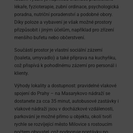
lékaře, fyzioterapie, zubní ordinace, psychologická
poradna, nutriční poradenství a podobné obory.
Díky poloze a vybavení je však možné prostory
přizpůsobit i jiným účelům, například pro zřízení
menšího bufetu nebo občerstvení.
Součástí prostor je vlastní sociální zázemí
(toaleta, umyvadlo) a také příprava na kuchyňku,
což přispívá k pohodlnému zázemí pro personál i
klienty.
Výhody lokality a dostupnost: pravidelné vlakové
spojení do Prahy – na Masarykovo nádraží se
dostanete za cca 35 minut, autobusové zastávky i
vlakové nádraží jsou v docházkové vzdálenosti,
parkování je možné přímo u objektu, okolí tvoří
rychle se rozvíjející město Milovice s rostoucím
počtem obyvatel, což podporuje poptávku po