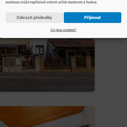
souhlasu může nepříznivě ovlivnit určité vlastnosti a funkce.
Zobrazit předvolby
Přijmout
Co jsou cookies?