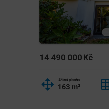
14 490 000
Užitná plocha
163
m²