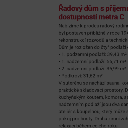
Řadový dům s příjem
dostupností metra C
Nabízíme k prodeji řadový rodi
byl postaven přibližně v roce 1
rekonstrukcí rozvodů a technick
Dům je rozložen do čtyř podlaží
• 1. podzemní podlaží: 39,43 m²
• 1. nadzemní podlaží: 56,71 m²
• 2. nadzemní podlaží: 35,99 m²
• Podkroví: 31,62 m²
V suterénu se nachází sauna, ko
praktické skladovací prostory. 
kuchyňským koutem, komora, sa
nadzemním podlaží jsou dva sam
ateliér s koupelnou, který může s
pokoj pro hosty. Druhá zimní za
relaxaci během celého roku.