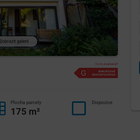
Zobrazit galerii
Co to znamená?
Plocha parcely
Dispozice
175
m²