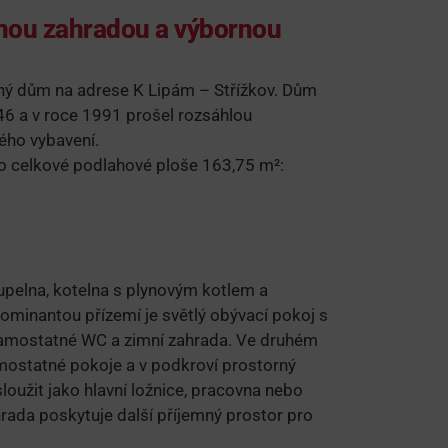
nou zahradou a výbornou
nný dům na adrese K Lipám – Střížkov. Dům
946 a v roce 1991 prošel rozsáhlou
ého vybavení.
 o celkové podlahové ploše 163,75 m²:
upelna, kotelna s plynovým kotlem a
Dominantou přízemí je světlý obývací pokoj s
mostatné WC a zimní zahrada. Ve druhém
ostatné pokoje a v podkroví prostorný
loužit jako hlavní ložnice, pracovna nebo
hrada poskytuje další příjemný prostor pro