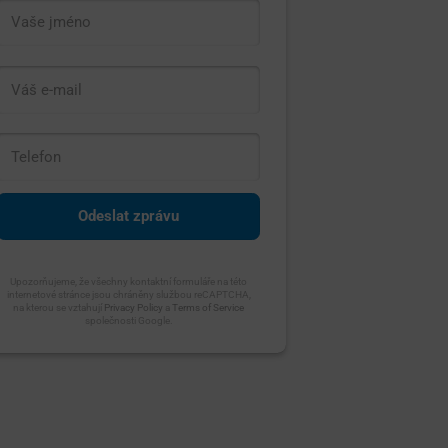
Upozorňujeme, že všechny kontaktní formuláře na této
internetové stránce jsou chráněny službou reCAPTCHA,
na kterou se vztahují
Privacy Policy
a
Terms of Service
společnosti Google.