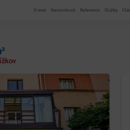
O mně
Nemovitosti
Reference
Služby
Člá
m²
řížkov