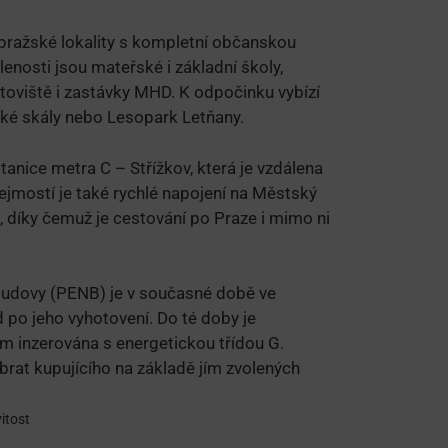
 pražské lokality s kompletní občanskou
enosti jsou mateřské i základní školy,
rtoviště i zastávky MHD. K odpočinku vybízí
cké skály nebo Lesopark Letňany.
anice metra C – Střížkov, která je vzdálena
ejmostí je také rychlé napojení na Městský
h, díky čemuž je cestování po Praze i mimo ni
budovy (PENB) je v současné době ve
 po jeho vyhotovení. Do té doby je
m inzerována s energetickou třídou G.
ybrat kupujícího na základě jím zvolených
itost