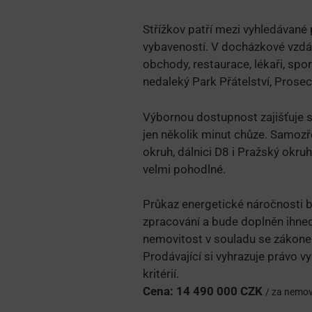
Střížkov patří mezi vyhledávané
vybaveností. V docházkové vzdál
obchody, restaurace, lékaři, spo
nedaleký Park Přátelství, Prose
Výbornou dostupnost zajišťuje st
jen několik minut chůze. Samozř
okruh, dálnici D8 i Pražský okru
velmi pohodlné.
Průkaz energetické náročnosti 
zpracování a bude doplněn ihned
nemovitost v souladu se zákone
Prodávající si vyhrazuje právo v
kritérií.
Cena:
14 490 000 CZK
/ za nemov