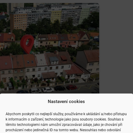
Nastavení cookies
Abychom poskytli co nejlepší služby, používáme k ukládání a/nebo přístupu
k informacím o zařízení, technologie jako jsou soubory cookies. Souhlas s
těmito technologiemi nám umožní zpracovávat údaje, jako je chování při
procházení nebo jedinečná ID na tomto webu. Nesouhlas nebo odvolání