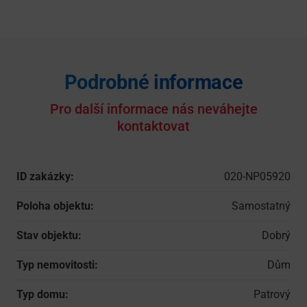
Máte zájem o prohlídku
nebo jakýkoliv dotaz?
Zanechte nám Váš kontakt