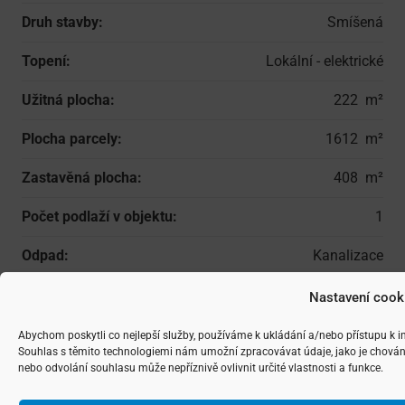
Upozorňujeme, že všechny kontaktní formuláře na této internetové stránce jsou
chráněny službou reCAPTCHA, na kterou se vztahují
Privacy Policy
a
Terms of
Service
společnosti Google.
Nastavení cook
Abychom poskytli co nejlepší služby, používáme k ukládání a/nebo přístupu k i
Souhlas s těmito technologiemi nám umožní zpracovávat údaje, jako je chován
Podrobné informace
nebo odvolání souhlasu může nepříznivě ovlivnit určité vlastnosti a funkce.