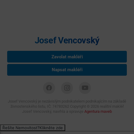
Plocha parcely:
1612
Zastavěná plocha:
408
Počet podlaží v objektu:
1
Odpad:
Kanalizace
Umístění objektu:
Centrum obce
Elektřina:
380
Energetická náročnost:
G
Vybavení:
Ano
Cena:
6 900 000