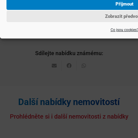
Pro další informace nás neváhejte
Přijmout
kontaktovat
Zobrazit předvo
Co jsou cookies
ID zakázky:
020-NP05920
Poloha objektu:
Samostatný
Stav objektu:
Dobrý
Typ nemovitosti:
Dům
Typ domu:
Patrový
Druh stavby:
Smíšená
Topení:
Lokální - elektrické
Užitná plocha:
222