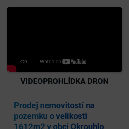
VIDEOPROHLÍDKA DRON
Prodej nemovitostí na
pozemku o velikosti
1612m2 v obci Okrouhlo