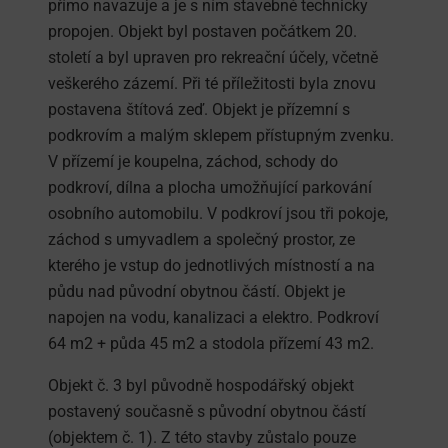
přímo navazuje a je s ním stavebně technicky
propojen. Objekt byl postaven počátkem 20.
století a byl upraven pro rekreační účely, včetně
veškerého zázemí. Při té příležitosti byla znovu
postavena štítová zeď. Objekt je přízemní s
podkrovím a malým sklepem přístupným zvenku.
V přízemí je koupelna, záchod, schody do
podkroví, dílna a plocha umožňující parkování
osobního automobilu. V podkroví jsou tři pokoje,
záchod s umyvadlem a společný prostor, ze
kterého je vstup do jednotlivých místností a na
půdu nad původní obytnou částí. Objekt je
napojen na vodu, kanalizaci a elektro. Podkroví
64 m2 + půda 45 m2 a stodola přízemí 43 m2.
Objekt č. 3 byl původně hospodářský objekt
postavený současně s původní obytnou částí
(objektem č. 1). Z této stavby zůstalo pouze