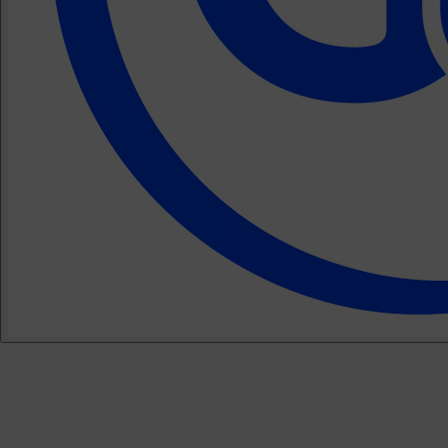
Zavolat makléři
Napsat makléři
Josef Vencovský je nezávislým podnikatelem podnikajícím na základě
živnostenského listu, IČ: 74783262 Copyright ©
2026 realitní makléř
Josef Vencovský, navrhla a spravuje
Agentura maveb