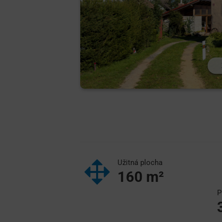
Užitná plocha
160
m²
P