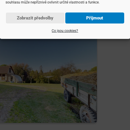
souhlasu může nepříznivě ovlivnit určité vlastnosti a funkce.
Zobrazit předvolby
Přijmout
Co jsou cookies?