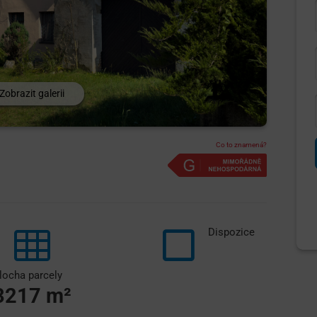
Zobrazit galerii
Co to znamená?
Dispozice
locha parcely
3217
m²