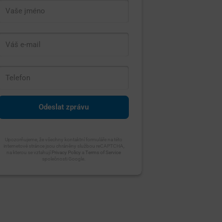
Upozorňujeme, že všechny kontaktní formuláře na této
internetové stránce jsou chráněny službou reCAPTCHA,
na kterou se vztahují
Privacy Policy
a
Terms of Service
společnosti Google.