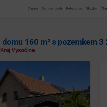
O mně
Nemovitosti
Reference
Služby
Člá
 domu 160 m² s pozemkem 3 
 Kraj Vysočina