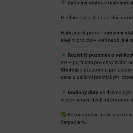
Zařízený statek v malebné o
Hledáte oázu klidu v srdci přír
Nabízíme k prodeji
zařízený sta
ideální pro chov koní nebo jiné 
Rozlehlý pozemek o velikost
m² – perfektní pro chov zvířat 
Stodola
s prostorem pro ustájení
sena a dalšími praktickými záze
Rodinný dům
se dvěma bytov
vícegenerační bydlení či kombina
Rekonstrukce: nová elektroin
čerpadlem.