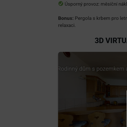
Úsporný provoz: měsíční nákla
Bonus:
Pergola s krbem pro letní
relaxaci.
3D VIRT