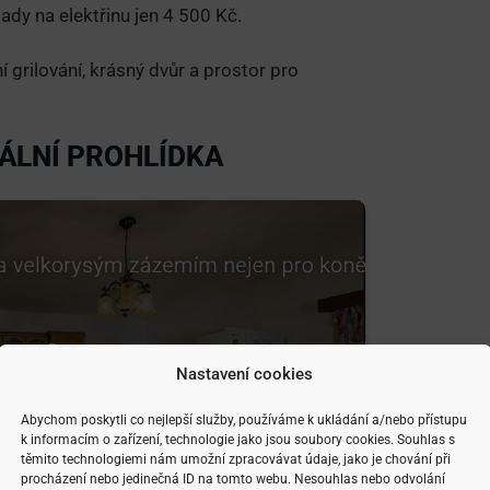
dy na elektřinu jen 4 500 Kč.
 grilování, krásný dvůr a prostor pro
UÁLNÍ PROHLÍDKA
Nastavení cookies
Abychom poskytli co nejlepší služby, používáme k ukládání a/nebo přístupu
k informacím o zařízení, technologie jako jsou soubory cookies. Souhlas s
těmito technologiemi nám umožní zpracovávat údaje, jako je chování při
procházení nebo jedinečná ID na tomto webu. Nesouhlas nebo odvolání