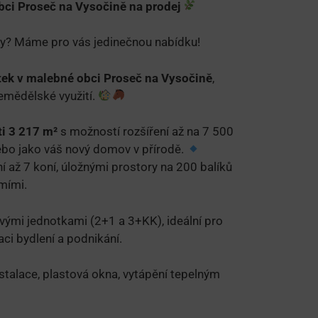
bci Proseč na Vysočině na prodej
ody? Máme pro vás jedinečnou nabídku!
tek v malebné obci Proseč na Vysočině
,
zemědělské využití.
i 3 217 m²
s možností rozšíření až na 7 500
nebo jako váš nový domov v přírodě.
 až 7 koní, úložnými prostory na 200 balíků
mími.
ými jednotkami (2+1 a 3+KK), ideální pro
ci bydlení a podnikání.
stalace, plastová okna, vytápění tepelným