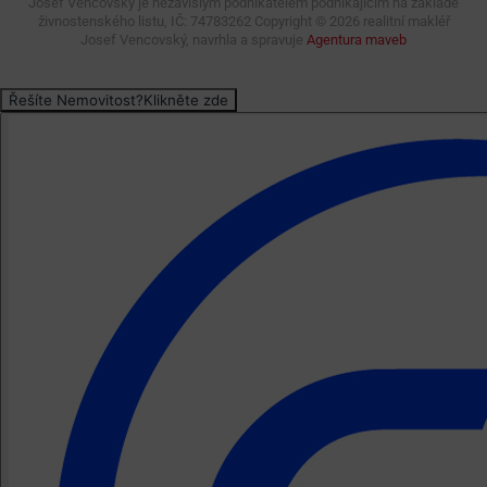
Josef Vencovský je nezávislým podnikatelem podnikajícím na základě
živnostenského listu, IČ: 74783262 Copyright ©
2026 realitní makléř
Josef Vencovský, navrhla a spravuje
Agentura maveb