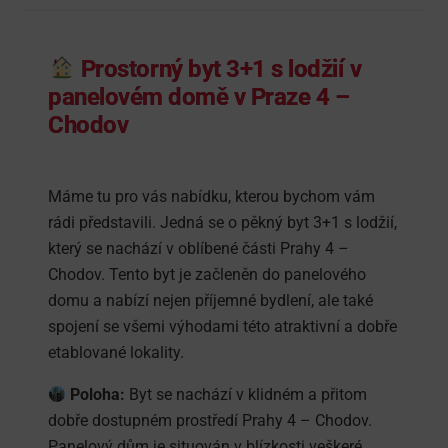
Prostorný
byt 3+1 s lodžií v
panelovém domě v Praze 4 –
Chodov
Máme tu pro vás nabídku, kterou bychom vám
rádi představili. Jedná se o pěkný byt 3+1 s lodžií,
který se nachází v oblíbené části Prahy 4 –
Chodov. Tento byt je začleněn do panelového
domu a nabízí nejen příjemné bydlení, ale také
spojení se všemi výhodami této atraktivní a dobře
etablované lokality.
Poloha:
Byt se nachází v klidném a přitom
dobře dostupném prostředí Prahy 4 – Chodov.
Panelový dům je situován v blízkosti veškeré