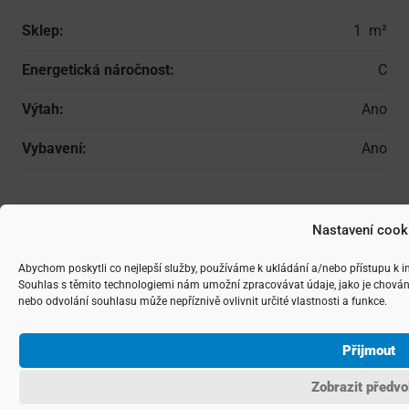
Sklep:
1
Energetická náročnost:
C
Výtah:
Ano
Vybavení:
Ano
Nastavení cook
Sdílejte nabídku známému:
Abychom poskytli co nejlepší služby, používáme k ukládání a/nebo přístupu k i
Souhlas s těmito technologiemi nám umožní zpracovávat údaje, jako je chován
nebo odvolání souhlasu může nepříznivě ovlivnit určité vlastnosti a funkce.
Přijmout
Zobrazit předvo
Další nabídky nemovitostí