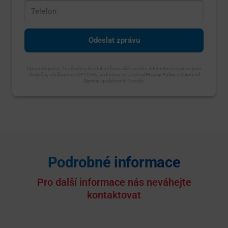
Upozorňujeme, že všechny kontaktní formuláře na této internetové stránce jsou
chráněny službou reCAPTCHA, na kterou se vztahují
Privacy Policy
a
Terms of
Service
společnosti Google.
Podrobné informace
Pro další informace nás neváhejte
kontaktovat