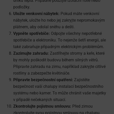
úniku tepla. Případně použijte izolační fólie nebo
podložky.
Uložte venkovní nábytek:
Pokud máte venkovní
nábytek, uložte ho nebo jej zakryjte nepromokavým
plátnem, aby odolal sněhu a dešti.
Vypněte spotřebiče:
Odpojte všechny nepotřebné
spotřebiče a elektroniku. To nejenže šetří energii, ale
také zabraňuje případným elektrickým problémům.
Zazimujte zahradu:
Zastříhejte stromy a keře, které
by mohly poškodit budovu během silných větrů.
Připravte zahradu na zimu, například zakryjte citlivé
rostliny a zabezpečte květináče.
Připravte bezpečnostní opatření:
Zajistěte
bezpečnost vaší chalupy instalací bezpečnostního
systému nebo kamer. To může chránit vaše majetky
v případě nečekaných situací.
Zkontrolujte pojistnou smlouvu:
Před zimou
zkontrolujte svou pojistnou smlouvu na chalupu.