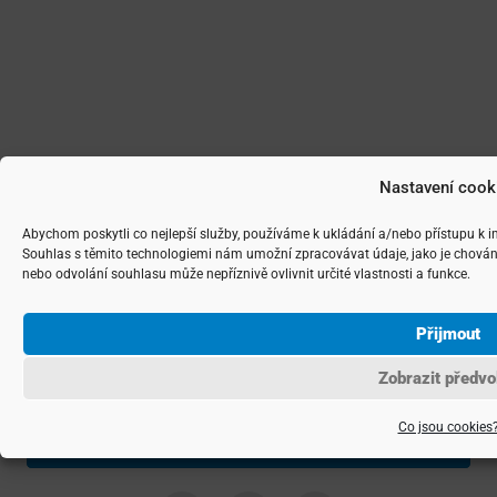
Nastavení cook
Abychom poskytli co nejlepší služby, používáme k ukládání a/nebo přístupu k i
Souhlas s těmito technologiemi nám umožní zpracovávat údaje, jako je chován
nebo odvolání souhlasu může nepříznivě ovlivnit určité vlastnosti a funkce.
Josef Vencovský
Přijmout
Zobrazit předvo
Zavolat makléři
Co jsou cookies
Napsat makléři