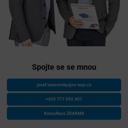
Spojte se se mnou
josef.vencovsky@re-max.cz
+420 777 092 407
Konzultace ZDARMA