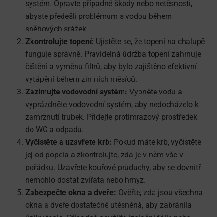
systém. Opravte případné škody nebo netěsnosti,
abyste předešli problémům s vodou během
sněhových srážek.
Zkontrolujte topení:
Ujistěte se, že topení na chalupě
funguje správně. Pravidelná údržba topení zahrnuje
čištění a výměnu filtrů, aby bylo zajištěno efektivní
vytápění během zimních měsíců.
Zazimujte vodovodní systém:
Vypněte vodu a
vyprázdněte vodovodní systém, aby nedocházelo k
zamrznutí trubek. Přidejte protimrazový prostředek
do WC a odpadů.
Vyčistěte a uzavřete krb:
Pokud máte krb, vyčistěte
jej od popela a zkontrolujte, zda je v něm vše v
pořádku. Uzavřete kouřové průduchy, aby se dovnitř
nemohlo dostat zvířata nebo hmyz.
Zabezpečte okna a dveře:
Ověřte, zda jsou všechna
okna a dveře dostatečně utěsněná, aby zabránila