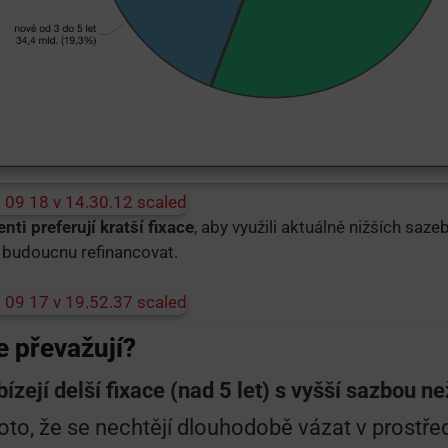
enti preferují kratší fixace
, aby využili aktuálně nižších saze
 budoucnu refinancovat.
e převažují?
zejí delší fixace (nad 5 let) s vyšší sazbou ne
roto, že se nechtějí dlouhodobě vázat v prostř