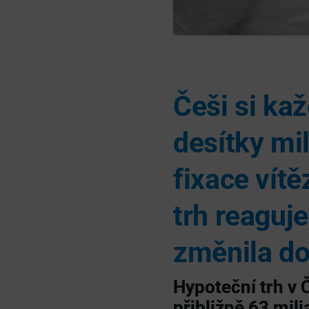
Češi si ka
desítky mil
fixace vítě
trh reaguj
změnila do
Hypoteční trh v 
přibližně
63 mili