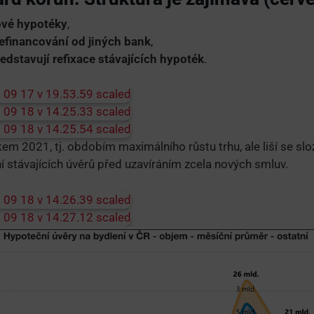
nové hypotéky
,
refinancování od jiných bank
,
ředstavují refixace stávajících hypoték
.
em 2021, tj. obdobím maximálního růstu trhu, ale liší se sl
í stávajících úvěrů před uzavíráním zcela nových smluv.