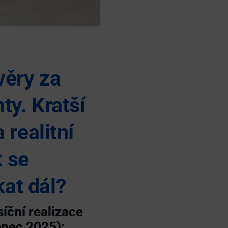
věry za
ty. Kratší
 realitní
k se
kat dál?
íční realizace
enec 2025):