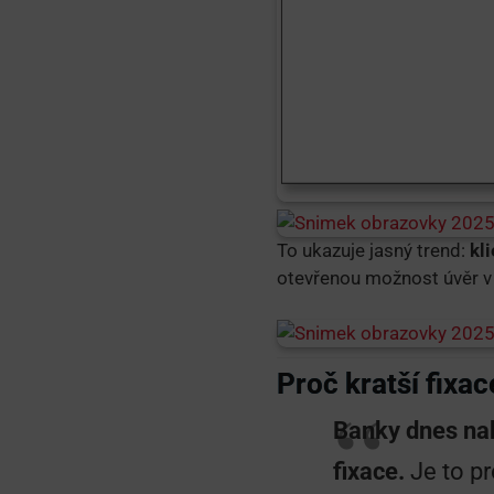
To ukazuje jasný trend:
kli
otevřenou možnost úvěr v
Proč kratší fixac
Banky dnes nabí
fixace.
Je to p