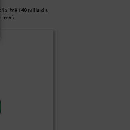
přibližně
140 miliard s
h úvěrů.