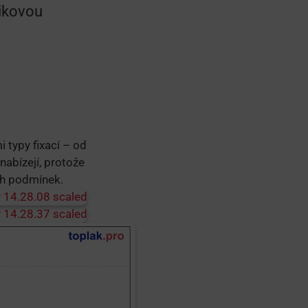
zikovou
i typy fixací – od
nabízejí, protože
ích podmínek.