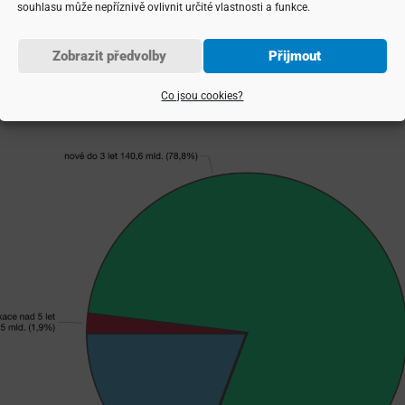
souhlasu může nepříznivě ovlivnit určité vlastnosti a funkce.
ba
34 miliard korun nových hypoték s fixací na 3 až 5 let
a 
 fixací nad 5 let dnes představují méně než 2 % všech novýc
Zobrazit předvolby
Přijmout
Co jsou cookies?