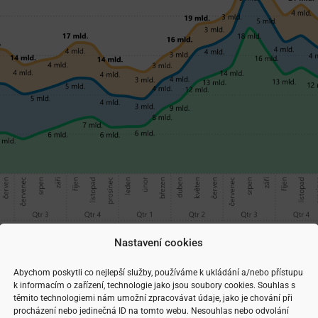
Nastavení cookies
Abychom poskytli co nejlepší služby, používáme k ukládání a/nebo přístupu
k informacím o zařízení, technologie jako jsou soubory cookies. Souhlas s
těmito technologiemi nám umožní zpracovávat údaje, jako je chování při
procházení nebo jedinečná ID na tomto webu. Nesouhlas nebo odvolání
í