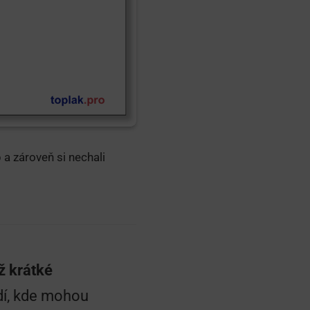
b a zároveň si nechali
ž krátké
edí, kde mohou