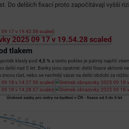
t. Do delších fixací proto započítávají vyšší ri
od tlakem
ypoték klesly pod
4,5 %
a tento pokles je patrný napříč všem
o delší nad 5 let. Banky jsou opatrné: delší fixace aktivně ne
 znovu růst, nebo se nechtějí vázat na delší období za nižš