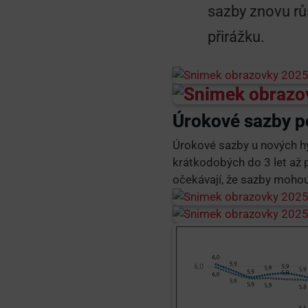
sazby znovu růs
přirážku.
Úrokové sazby p
Úrokové sazby u nových h
krátkodobých do 3 let až p
očekávají, že sazby mohou