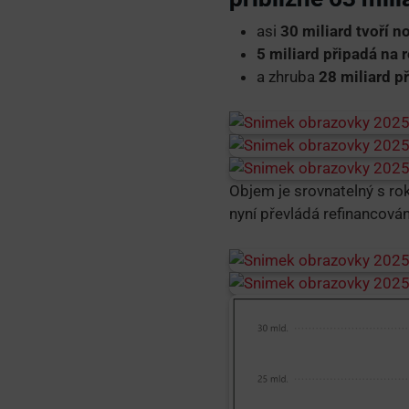
asi
30 miliard tvoří 
5 miliard připadá na 
a zhruba
28 miliard p
Objem je srovnatelný s rok
nyní převládá refinancován