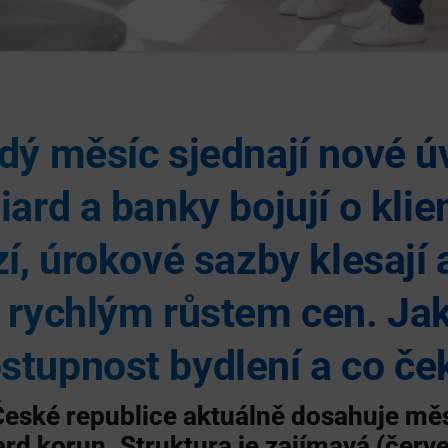
ždý měsíc sjednají nové ú
iard a banky bojují o klien
zí, úrokové sazby klesají a
e rychlým růstem cen. Ja
stupnost bydlení a co če
České republice aktuálně dosahuje měs
ard korun
. Struktura je zajímavá (červ