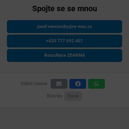
Spojte se se mnou
josef.vencovsky@re-max.cz
+420 777 092 407
Konzultace ZDARMA
Sdílet článek
Rubriky
Daně