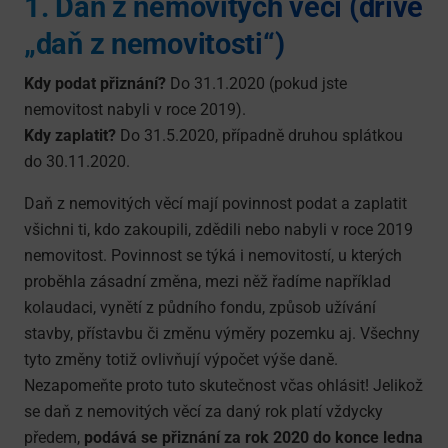
1. Daň z nemovitých věcí (dříve
„daň z nemovitosti“)
Kdy podat přiznání?
Do 31.1.2020 (pokud jste
nemovitost nabyli v roce 2019).
Kdy zaplatit?
Do 31.5.2020, případně druhou splátkou
do 30.11.2020.
Daň z nemovitých věcí mají povinnost podat a zaplatit
všichni ti, kdo zakoupili, zdědili nebo nabyli v roce 2019
nemovitost. Povinnost se týká i nemovitostí, u kterých
proběhla zásadní změna, mezi něž řadíme například
kolaudaci, vynětí z půdního fondu, způsob užívání
stavby, přístavbu či změnu výměry pozemku aj. Všechny
tyto změny totiž ovlivňují výpočet výše daně.
Nezapomeňte proto tuto skutečnost včas ohlásit! Jelikož
se daň z nemovitých věcí za daný rok platí vždycky
předem,
podává se přiznání za rok 2020 do konce ledna