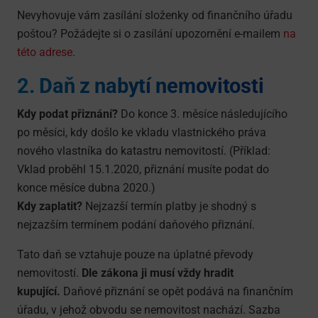
Nevyhovuje vám zasílání složenky od finančního úřadu
poštou? Požádejte si o zasílání upozornění e-mailem
na
této adrese
.
2. Daň z nabytí nemovitosti
Kdy podat přiznání?
Do konce 3. měsíce následujícího
po měsíci, kdy došlo ke vkladu vlastnického práva
nového vlastníka do katastru nemovitostí. (Příklad:
Vklad proběhl 15.1.2020, přiznání musíte podat do
konce měsíce dubna 2020.)
Kdy zaplatit?
Nejzazší termín platby je shodný s
nejzazším termínem podání daňového přiznání.
Tato daň se vztahuje pouze na úplatné převody
nemovitostí.
Dle zákona ji musí vždy hradit
kupující.
Daňové přiznání se opět podává na finančním
úřadu, v jehož obvodu se nemovitost nachází. Sazba