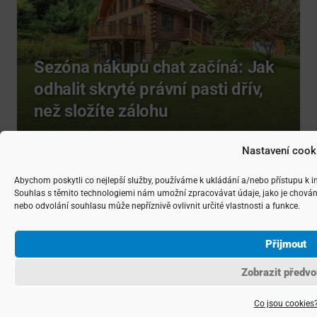
Sezóna nákupů chat začíná: Jak
odhalit skryté právní pasti dřív,
než složíte zálohu
Nastavení cook
Abychom poskytli co nejlepší služby, používáme k ukládání a/nebo přístupu k i
Souhlas s těmito technologiemi nám umožní zpracovávat údaje, jako je chován
nebo odvolání souhlasu může nepříznivě ovlivnit určité vlastnosti a funkce.
Přijmout
Zobrazit předvo
Co jsou cookies