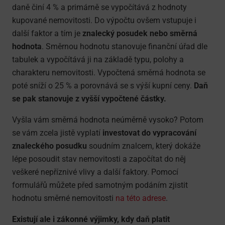
daně činí 4 % a primárně se vypočítává z hodnoty
kupované nemovitosti. Do výpočtu ovšem vstupuje i
další faktor a tím je
znalecký posudek nebo směrná
hodnota
. Směrnou hodnotu stanovuje finanční úřad dle
tabulek a vypočítává ji na základě typu, polohy a
charakteru nemovitosti. Vypočtená směrná hodnota se
poté sníží o 25 % a porovnává se s výší kupní ceny.
Daň
se pak stanovuje z vyšší vypočtené částky.
Vyšla vám směrná hodnota neúměrně vysoko? Potom
se vám zcela jistě vyplatí
investovat do vypracování
znaleckého posudku
soudním znalcem, který dokáže
lépe posoudit stav nemovitosti a započítat do něj
veškeré nepříznivé vlivy a další faktory. Pomocí
formulářů můžete před samotným podáním zjistit
hodnotu směrné nemovitosti
na této adrese
.
Existují ale i zákonné výjimky, kdy daň platit