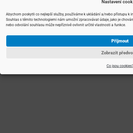
Nastavení cook
Abychom poskytli co nejlepší služby, používáme k ukládání a/nebo přístupu k i
Souhlas s těmito technologiemi nám umožní zpracovávat údaje, jako je chován
nebo odvolání souhlasu může nepříznivě ovlivnit určité vlastnosti a funkce.
Přijmout
Zobrazit předvo
Co jsou cookies