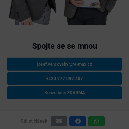
Spojte se se mnou
josef.vencovsky@re-max.cz
+420 777 092 407
Konzultace ZDARMA
Sdílet článek