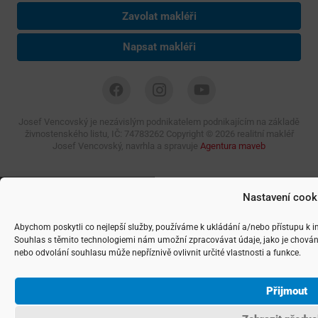
Zavolat makléři
Napsat makléři
Josef Vencovský je nezávislým podnikatelem podnikajícím na základě
živnostenského listu, IČ: 74783262 Copyright ©
2026 realitní makléř
Josef Vencovský, navrhla a spravuje
Agentura maveb
Nastavení cook
Abychom poskytli co nejlepší služby, používáme k ukládání a/nebo přístupu k i
Souhlas s těmito technologiemi nám umožní zpracovávat údaje, jako je chován
nebo odvolání souhlasu může nepříznivě ovlivnit určité vlastnosti a funkce.
Přijmout