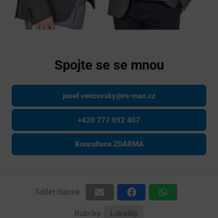
Spojte se se mnou
josef.vencovsky@re-max.cz
+420 777 092 407
Konzultace ZDARMA
Sdílet článek
Rubriky
Lokality