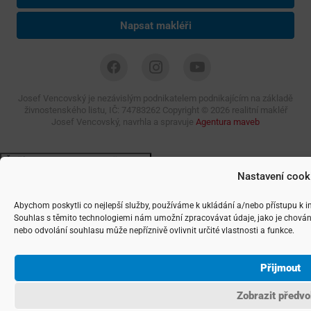
Napsat makléři
Josef Vencovský je nezávislým podnikatelem podnikajícím na základě
živnostenského listu, IČ: 74783262 Copyright ©
2026 realitní makléř
Josef Vencovský, navrhla a spravuje
Agentura maveb
Nastavení cook
Abychom poskytli co nejlepší služby, používáme k ukládání a/nebo přístupu k i
Souhlas s těmito technologiemi nám umožní zpracovávat údaje, jako je chován
nebo odvolání souhlasu může nepříznivě ovlivnit určité vlastnosti a funkce.
Přijmout
Zobrazit předvo