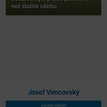
než složíte zálohu
Josef Vencovský
Zavolat makléři