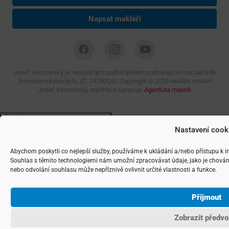
Napsat makléři
Josef Vencovský je nezávislým podnikatelem podnikajícím na základě
živnostenského listu, IČ: 74783262 Copyright ©
2026 realitní makléř
Josef Vencovský, navrhla a spravuje
Agentura maveb
Nastavení cook
Abychom poskytli co nejlepší služby, používáme k ukládání a/nebo přístupu k i
Souhlas s těmito technologiemi nám umožní zpracovávat údaje, jako je chován
nebo odvolání souhlasu může nepříznivě ovlivnit určité vlastnosti a funkce.
Přijmout
Zobrazit předvo