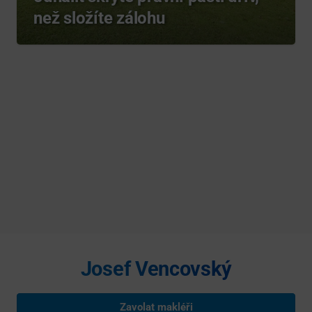
než složíte zálohu
Josef Vencovský
Zavolat makléři