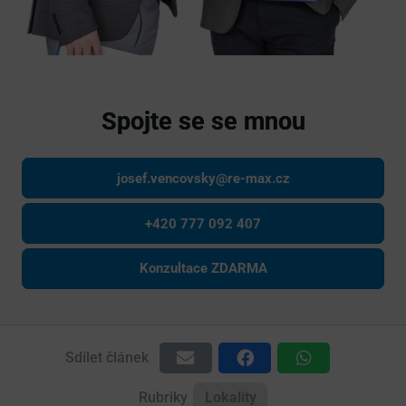
Spojte se se mnou
josef.vencovsky@re-max.cz
+420 777 092 407
Konzultace ZDARMA
Sdílet článek
Rubriky
Lokality