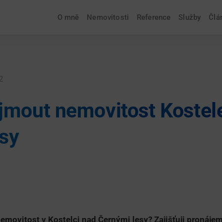
O mně
Nemovitosti
Reference
Služby
Člá
2
jmout nemovitost Kostel
sy
emovitost v Kostelci nad Černými lesy? Zajišťuji pronájem