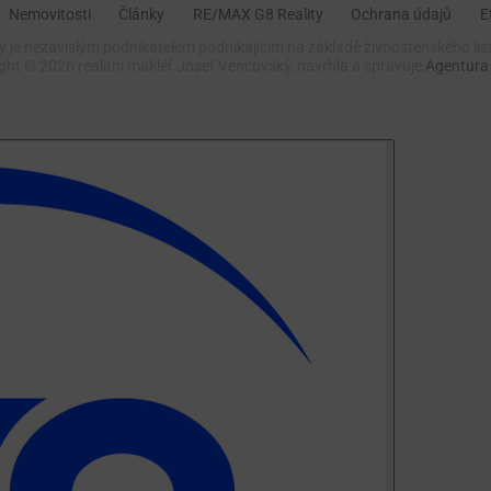
Nemovitosti
Články
RE/MAX G8 Reality
Ochrana údajů
E
 je nezávislým podnikatelem podnikajícím na základě živnostenského lis
ight ©
2026 realitní makléř Josef Vencovský, navrhla a spravuje
Agentura