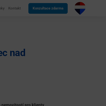
nky
Kontakt
Konzultace zdarma
ec nad
 nemovitostí pro klienty