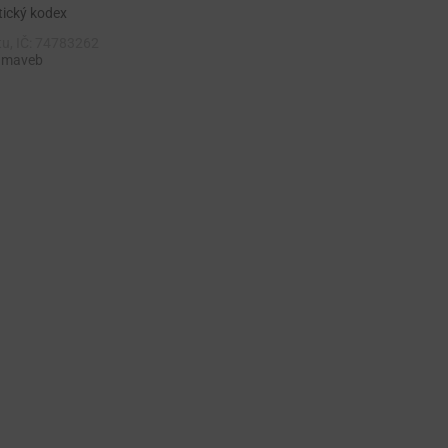
tický kodex
tu, IČ: 74783262
 maveb