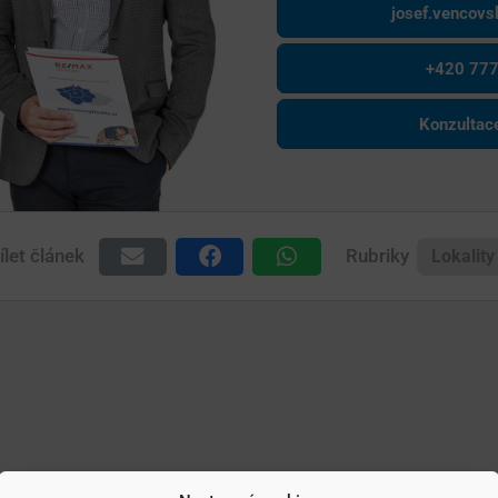
josef.vencov
+420 777
Konzulta
ílet článek
Rubriky
Lokality