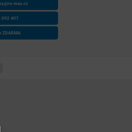
sky@re-max.cz
 092 407
ce ZDARMA