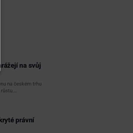
rážejí na svůj
měnu na českém trhu
 růstu.…
kryté právní