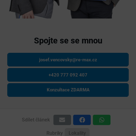
Spojte se se mnou
josef.vencovsky@re-max.cz
+420 777 092 407
Konzultace ZDARMA
Sdílet článek
Rubriky
Lokality