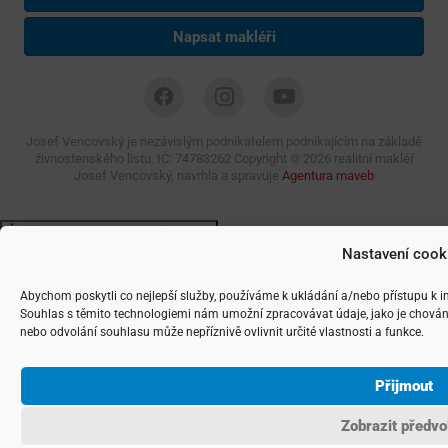
Napsat makléři
Josef Vencovský je nezávislým podnikatelem podnikajícím na základě
živnostenského listu, IČ: 74783262 Copyright ©
2026 realitní makléř
Josef Vencovský, navrhla a spravuje
Agentura maveb
Nastavení cook
Abychom poskytli co nejlepší služby, používáme k ukládání a/nebo přístupu k i
Souhlas s těmito technologiemi nám umožní zpracovávat údaje, jako je chován
nebo odvolání souhlasu může nepříznivě ovlivnit určité vlastnosti a funkce.
Přijmout
Zobrazit předvo