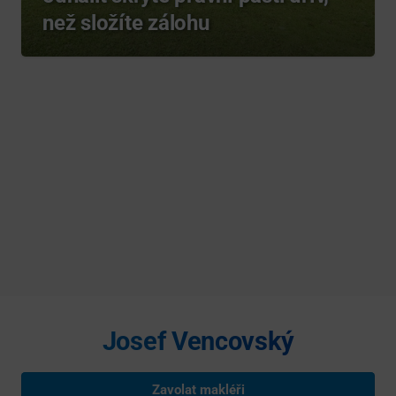
než složíte zálohu
Josef Vencovský
Zavolat makléři