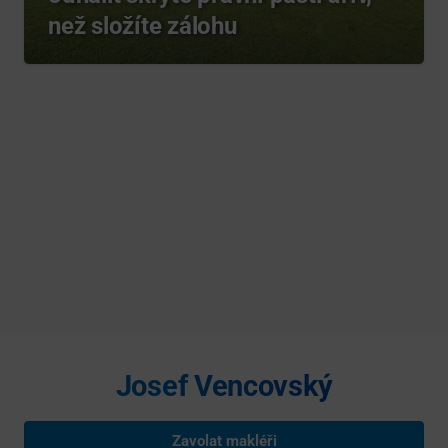
než složíte zálohu
Josef Vencovský
Zavolat makléři