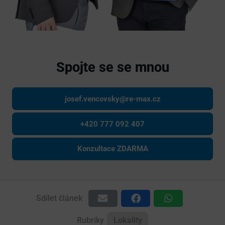
Spojte se se mnou
josef.vencovsky@re-max.cz
+420 777 092 407
Konzultace ZDARMA
Sdílet článek
Rubriky
Lokality