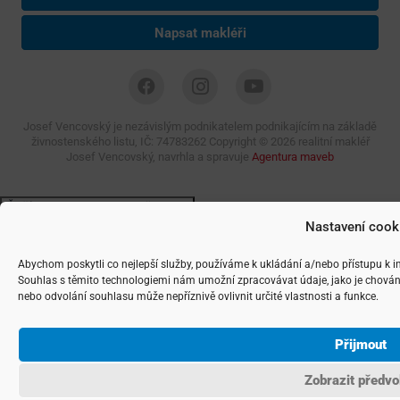
Napsat makléři
Josef Vencovský je nezávislým podnikatelem podnikajícím na základě
živnostenského listu, IČ: 74783262 Copyright ©
2026 realitní makléř
Josef Vencovský, navrhla a spravuje
Agentura maveb
Nastavení cook
Abychom poskytli co nejlepší služby, používáme k ukládání a/nebo přístupu k i
Souhlas s těmito technologiemi nám umožní zpracovávat údaje, jako je chován
nebo odvolání souhlasu může nepříznivě ovlivnit určité vlastnosti a funkce.
Přijmout
Zobrazit předvo