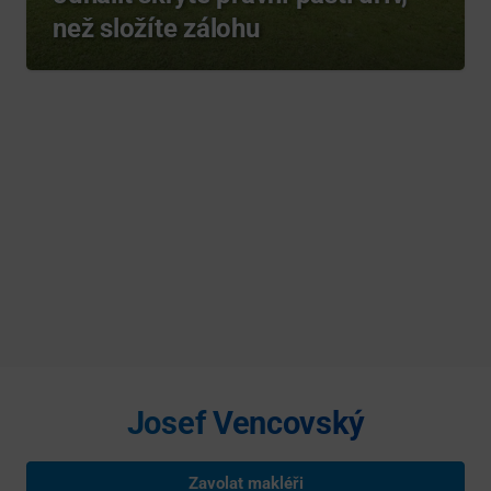
než složíte zálohu
Josef Vencovský
Zavolat makléři