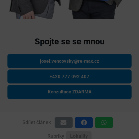
Spojte se se mnou
josef.vencovsky@re-max.cz
+420 777 092 407
Konzultace ZDARMA
Sdílet článek
Rubriky
Lokality