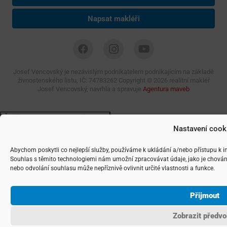
Napsat makléři
Josef Vencovský je nezávislým podnikatelem podnikajícím na základě
živnostenského listu, IČ: 74783262 Copyright ©
2026 realitní makléř
Josef Vencovský, navrhla a spravuje
Agentura maveb
Nastavení cook
Abychom poskytli co nejlepší služby, používáme k ukládání a/nebo přístupu k i
Souhlas s těmito technologiemi nám umožní zpracovávat údaje, jako je chován
nebo odvolání souhlasu může nepříznivě ovlivnit určité vlastnosti a funkce.
Přijmout
Zobrazit předvo